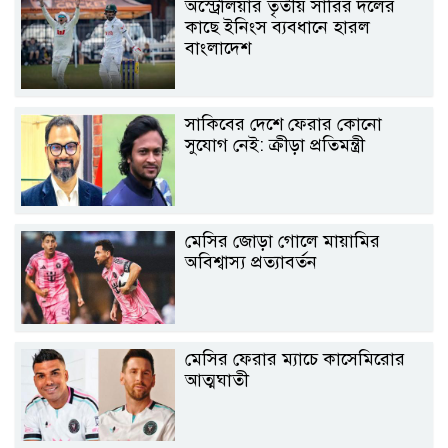
অস্ট্রেলিয়ার তৃতীয় সারির দলের
কাছে ইনিংস ব্যবধানে হারল
বাংলাদেশ
সাকিবের দেশে ফেরার কোনো
সুযোগ নেই: ক্রীড়া প্রতিমন্ত্রী
মেসির জোড়া গোলে মায়ামির
অবিশ্বাস্য প্রত্যাবর্তন
মেসির ফেরার ম্যাচে কাসেমিরোর
আত্মঘাতী