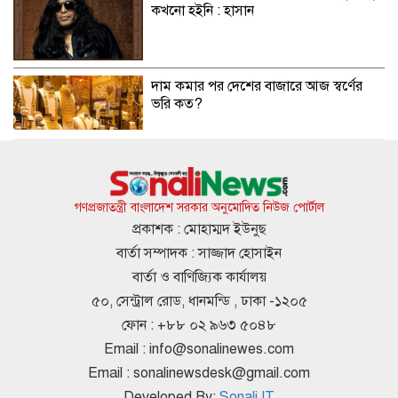
কখনো হইনি : হাসান
দাম কমার পর দেশের বাজারে আজ স্বর্ণের
ভরি কত?
ডিজিএফআইয়ের গোপন বন্দিশালা পরিদর্শনে
যাচ্ছেন ট্রাইব্যুনাল
গণপ্রজাতন্ত্রী বাংলাদেশ সরকার অনুমোদিত নিউজ পোর্টাল
প্রকাশক : মোহাম্মদ ইউনুছ
বার্তা সম্পাদক : সাজ্জাদ হোসাইন
ঢাকা-টরেন্টো ফ্লাইট নিয়ে বিমানের নতুন
বার্তা ও বাণিজ্যিক কার্যালয়
নির্দেশনা
৫০, সেন্ট্রাল রোড, ধানমন্ডি , ঢাকা -১২০৫
ফোন : +৮৮ ০২ ৯৬৩ ৫০৪৮
Email :
info@sonalinewes.com
রাজধানীতে সকাল থেকেই বৃষ্টি, চলতে পারে
Email :
sonalinewsdesk@gmail.com
দিনভর
Developed By:
Sonali IT