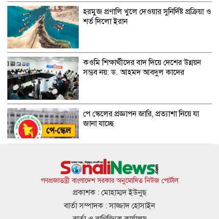
হরমুজ প্রণালি খুলে দেওয়ার সুনির্দিষ্ট প্রক্রিয়া ও
শর্ত দিলো ইরান
কওমি শিক্ষার্থীদের বাদ দিয়ে দেশের উন্নয়ন
সম্ভব নয়: ড. আহমদ আবদুল কাদের
পে স্কেলের প্রজ্ঞাপন জারি, প্রত্যাশা নিয়ে যা
জানা যাচ্ছে
আত্মঘাতী বোমা হামলায় মেসিকে উড়িয়ে
দেওয়ার হুমকি
গণপ্রজাতন্ত্রী বাংলাদেশ সরকার অনুমোদিত নিউজ পোর্টাল
প্রকাশক : মোহাম্মদ ইউনুছ
বার্তা সম্পাদক : সাজ্জাদ হোসাইন
সারাদেশে হাম ও উপসর্গে আরও ৪ শিশুর