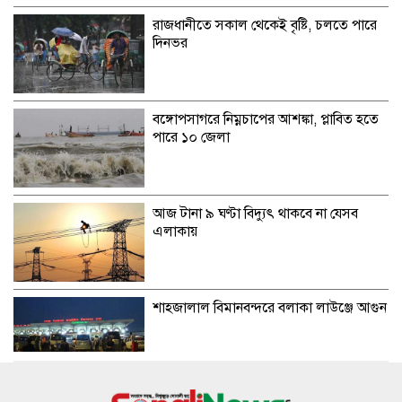
রাজধানীতে সকাল থেকেই বৃষ্টি, চলতে পারে
দিনভর
বঙ্গোপসাগরে নিম্নচাপের আশঙ্কা, প্লাবিত হতে
পারে ১০ জেলা
আজ টানা ৯ ঘণ্টা বিদ্যুৎ থাকবে না যেসব
এলাকায়
শাহজালাল বিমানবন্দরে বলাকা লাউঞ্জে আগুন
১৯৭১ সালের যুদ্ধ ছিল জনতার, কোনো