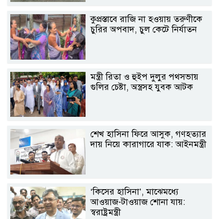
কুপ্রস্তাবে রাজি না হওয়ায় তরুণীকে
চুরির অপবাদ, চুল কেটে নির্যাতন
মন্ত্রী রিতা ও হুইপ দুলুর পথসভায়
গুলির চেষ্টা, অস্ত্রসহ যুবক আটক
শেখ হাসিনা ফিরে আসুক, গণহত্যার
দায় নিয়ে কারাগারে যাক: আইনমন্ত্রী
‘কিসের হাসিনা’, মাঝেমধ্যে
আওয়াজ-টাওয়াজ শোনা যায়:
স্বরাষ্ট্রমন্ত্রী