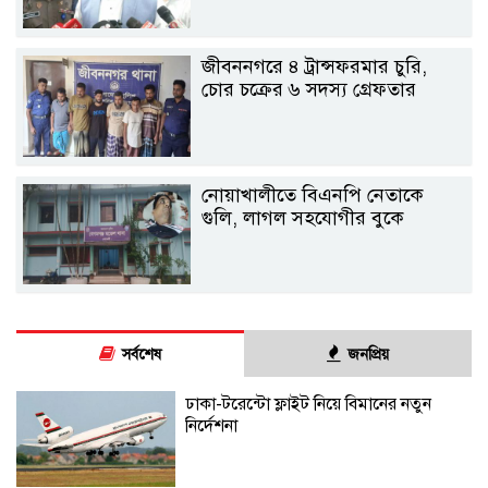
জীবননগরে ৪ ট্রান্সফরমার চুরি,
চোর চক্রের ৬ সদস্য গ্রেফতার
নোয়াখালীতে বিএনপি নেতাকে
গুলি, লাগল সহযোগীর বুকে
সর্বশেষ
জনপ্রিয়
ঢাকা-টরেন্টো ফ্লাইট নিয়ে বিমানের নতুন
নির্দেশনা