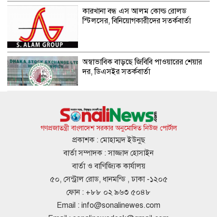
কারখানা বন্ধ এস আলম কোল্ড রোলড
স্টিলসের, বিনিয়োগকারীদের সতর্কবার্তা
অস্বাভাবিক বাড়ছে জিবিবি পাওয়ারের শেয়ার
দর, ডিএসইর সতর্কবার্তা
গ্যাস সংকট, বিদ্যুতের ভূতুড়ে বিলের
প্রতিবাদে চুলা, পাতিল নিয়ে অবস্থান
গণপ্রজাতন্ত্রী বাংলাদেশ সরকার অনুমোদিত নিউজ পোর্টাল
প্রকাশক : মোহাম্মদ ইউনুছ
বার্তা সম্পাদক : সাজ্জাদ হোসাইন
দেশের পোলট্রি মাংসে মিলল মাত্রাতিরিক্ত
বার্তা ও বাণিজ্যিক কার্যালয়
অ্যান্টিমাইক্রোবিয়াল
৫০, সেন্ট্রাল রোড, ধানমন্ডি , ঢাকা -১২০৫
ফোন : +৮৮ ০২ ৯৬৩ ৫০৪৮
Email :
info@sonalinewes.com
দেশে স্বর্ণের দামে বড় লাফ, ভরিতে বাড়ল