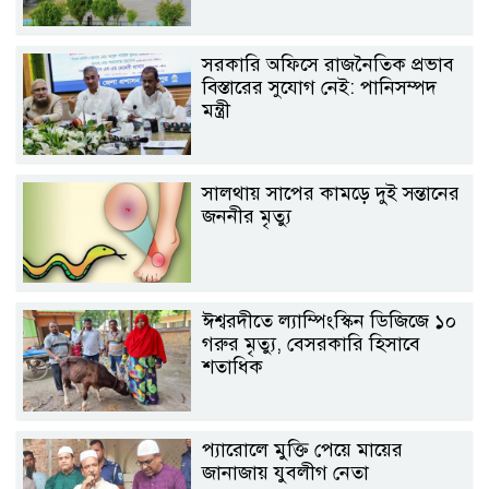
সরকারি অফিসে রাজনৈতিক প্রভাব
বিস্তারের সুযোগ নেই: পানিসম্পদ
মন্ত্রী
সালথায় সাপের কামড়ে দুই সন্তানের
জননীর মৃত্যু
ঈশ্বরদীতে ল্যাম্পিংস্কিন ডিজিজে ১০
গরুর মৃত্যু, বেসরকারি হিসাবে
শতাধিক
প্যারোলে মুক্তি পেয়ে মায়ের
জানাজায় যুবলীগ নেতা