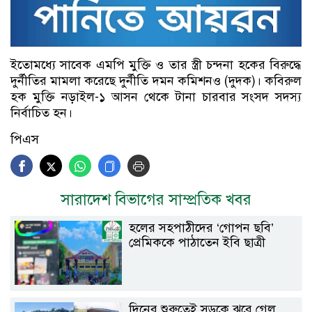
ইতোমধ্যে সাবেক এমপি মুক্তি ও তার স্ত্রী চন্দনা হকের বিরুদ্ধে
দুর্নীতির মামলা করেছে দুর্নীতি দমন কমিশনও (দুদক)। কবিরুল
হক মুক্তি নড়াইল-১ আসন থেকে টানা চারবার সংসদ সদস্য
নির্বাচিত হন।
পিএস
সারাদেশ বিভাগের সাম্প্রতিক খবর
হলের সহপাঠীদের ‘গোপন ছবি’
প্রেমিককে পাঠাতেন ইবি ছাত্রী
দিনের শুরুতেই সড়কে ঝরে গেল