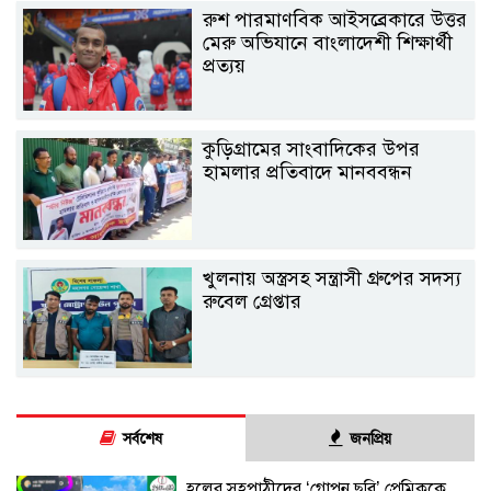
রুশ পারমাণবিক আইসব্রেকারে উত্তর
মেরু অভিযানে বাংলাদেশী শিক্ষার্থী
প্রত্যয়
কুড়িগ্রামের সাংবাদিকের উপর
হামলার প্রতিবাদে মানববন্ধন
খুলনায় অস্ত্রসহ সন্ত্রাসী গ্রুপের সদস্য
রুবেল গ্রেপ্তার
সর্বশেষ
জনপ্রিয়
হলের সহপাঠীদের ‘গোপন ছবি’ প্রেমিককে