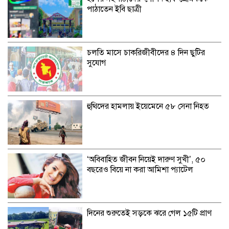
পাঠাতেন ইবি ছাত্রী
চলতি মাসে চাকরিজীবীদের ৪ দিন ছুটির
সুযোগ
হুথিদের হামলায় ইয়েমেনে ৫৮ সেনা নিহত
‘অবিবাহিত জীবন নিয়েই দারুণ সুখী’, ৫০
বছরেও বিয়ে না করা আমিশা প্যাটেল
দিনের শুরুতেই সড়কে ঝরে গেল ১৫টি প্রাণ