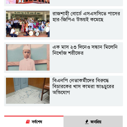
রাজশাহী বোর্ডে এসএসসিতে পাসের
হার-জিপিএ উভয়ই কমেছে
এক মাস ২৩ দিনেও সন্ধান মিলেনি
নিখোঁজ শরীফের
বিএনপি নেতাকর্মীদের বিরুদ্ধে
বিচারকের খাস কামরা ভাঙচুরের
অভিযোগ
সর্বশেষ
জনপ্রিয়