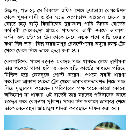
উল্লেখ্য, গত ২১ মে বিকালে অফিস শেষে চুয়াডাঙ্গা রেলস্টেশন
থেকে খুলনাগামী ডাউন ৭১৬ কপোতাক্ষ এক্সপ্রেস ট্রেনের ঙ
কোচে চড়ে বাড়ি ফিরছিলেন চুয়াডাঙ্গা পানি উন্নয়ন বোর্ডের
কর্মচারী সেনেরহুদা গ্রামের গাফফার আলী ওরফে আকাশ।
দর্শনা হল্ট স্টেশনে ট্রেন থেকে নেমে সড়ক পথে বাড়ি ফেরার
কথা ছিল তার। কিন্তু জয়রামপুর রেলস্টেশনের অদূরে চলন্ত ট্রেন
থেকে ফেলে দিয়ে তাকে হত্যা করা হয়।
রেললাইনের পাশে রক্তাক্ত মরদেহ পড়ে থাকতে দেখে স্থানীয়রা
তার পকেটে থাকা ছবি ও এনআইডি কার্ডের মাধ্যমে পরিচয়
নিশ্চিত হয়ে ফেসবুকে পোস্ট করেন। প্রথমে সবাই ধারণা
করেছিল আকাশ হয়তো ট্রেন থেকে অসাবধানতাবশত নিচে পড়ে
গিয়ে মৃত্যুবরণ করেছেন। পরিবারের পক্ষ থেকে কারো কোনো
অভিযোগ না থাকায় ওই রাতেই তার মরদেহ পরিবারের কাছে
হস্তান্তর করে রেলওয়ে পুলিশ। পরের দিন সকালে জানাজা শেষে
তাকে সেনেরহুদা জান্নাতুল খাদরা কবরস্থানে দাফন করা হয়।