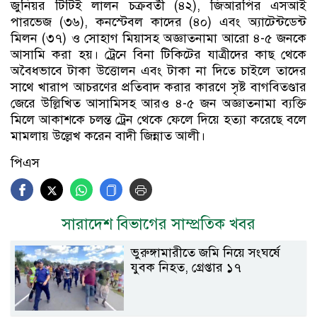
জুনিয়র টিটিই লালন চক্রবর্তী (৪২), জিআরপির এসআই
পারভেজ (৩৬), কনস্টেবল কাদের (৪০) এবং অ্যাটেন্টডেন্ট
মিলন (৩৭) ও সোহাগ মিয়াসহ অজ্ঞাতনামা আরো ৪-৫ জনকে
আসামি করা হয়। ট্রেনে বিনা টিকিটের যাত্রীদের কাছ থেকে
অবৈধভাবে টাকা উত্তোলন এবং টাকা না দিতে চাইলে তাদের
সাথে খারাপ আচরণের প্রতিবাদ করার কারণে সৃষ্ট বাগবিতণ্ডার
জেরে উল্লিখিত আসামিসহ আরও ৪-৫ জন অজ্ঞাতনামা ব্যক্তি
মিলে আকাশকে চলন্ত ট্রেন থেকে ফেলে দিয়ে হত্যা করেছে বলে
মামলায় উল্লেখ করেন বাদী জিন্নাত আলী।
পিএস
সারাদেশ বিভাগের সাম্প্রতিক খবর
ভুরুঙ্গামারীতে জমি নিয়ে সংঘর্ষে
যুবক নিহত, গ্রেপ্তার ১৭