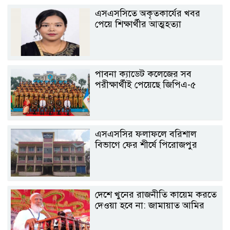
এসএসসিতে অকৃতকার্যের খবর
পেয়ে শিক্ষার্থীর আত্মহত্যা
পাবনা ক্যাডেট কলেজের সব
পরীক্ষার্থীই পেয়েছে জিপিএ-৫
এসএসসির ফলাফলে বরিশাল
বিভাগে ফের শীর্ষে পিরোজপুর
দেশে খুনের রাজনীতি কায়েম করতে
দেওয়া হবে না: জামায়াত আমির