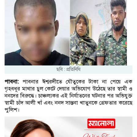
ছবি : প্রতিনিধি
পাবনা:
পাবনার ঈশ্বরদীতে যৌতুকের টাকা না পেয়ে এক
গৃহবধূর মাথার চুল কেটে দেয়ার অভিযোগ উঠেছে তার স্বামী ও
ননদের বিরুদ্ধে। চাঞ্চল্যকর এই নির্যাতনের ঘটনার পর অভিযুক্ত
স্বামী চাঁদ আলী খাঁ এবং ননদ সান্তনা খাতুনকে গ্রেফতার করেছে
পুলিশ।