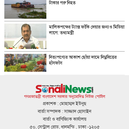
টাকার গরু নিহত
মালিকপক্ষের ট্যাক্স ফাঁকি দেয়ার জন্যও মিডিয়া
লাগে: তথ্যমন্ত্রী
নিত্যপণ্যের আকাশ ছোঁয়া দামে নিম্নবিত্তের
হাঁসফাঁস
হলের সহপাঠীদের ‘গোপন ছবি’ প্রেমিককে
পাঠাতেন ইবি ছাত্রী
গণপ্রজাতন্ত্রী বাংলাদেশ সরকার অনুমোদিত নিউজ পোর্টাল
প্রকাশক : মোহাম্মদ ইউনুছ
বার্তা সম্পাদক : সাজ্জাদ হোসাইন
চলতি মাসে চাকরিজীবীদের ৪ দিন ছুটির
বার্তা ও বাণিজ্যিক কার্যালয়
সুযোগ
৫০, সেন্ট্রাল রোড, ধানমন্ডি , ঢাকা -১২০৫