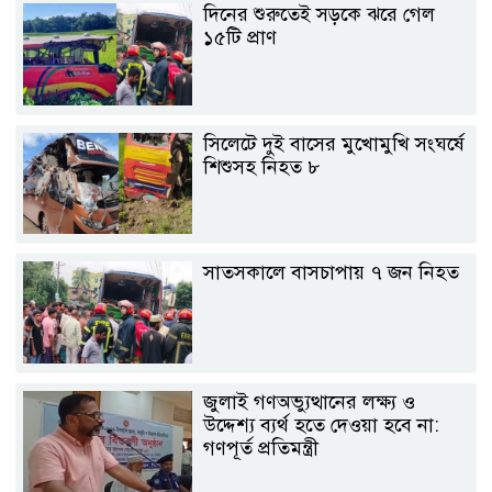
দিনের শুরুতেই সড়কে ঝরে গেল
১৫টি প্রাণ
সিলেটে দুই বাসের মুখোমুখি সংঘর্ষে
শিশুসহ নিহত ৮
সাতসকালে বাসচাপায় ৭ জন নিহত
জুলাই গণঅভ্যুত্থানের লক্ষ্য ও
উদ্দেশ্য ব্যর্থ হতে দেওয়া হবে না:
গণপূর্ত প্রতিমন্ত্রী