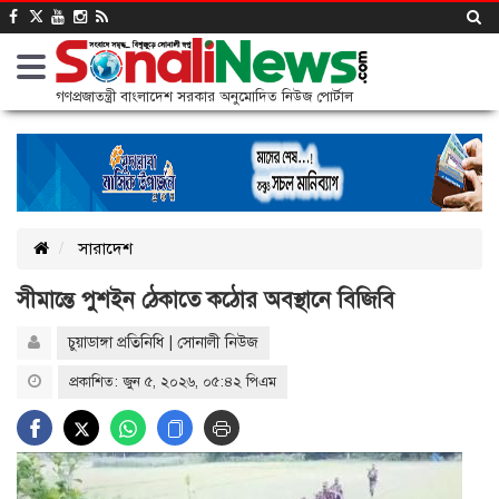
গণপ্রজাতন্ত্রী বাংলাদেশ সরকার অনুমোদিত নিউজ পোর্টাল
সারাদেশ
সীমান্তে পুশইন ঠেকাতে কঠোর অবস্থানে বিজিবি
চুয়াডাঙ্গা প্র‌তি‌নি‌ধি | সোনালী নিউজ
প্রকাশিত: জুন ৫, ২০২৬, ০৫:৪২ পিএম