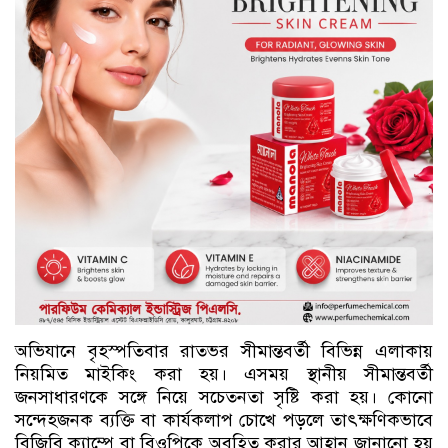
অভিযানে বৃহস্পতিবার রাতভর সীমান্তবর্তী বিভিন্ন এলাকায়
নিয়মিত মাইকিং করা হয়। এসময় স্থানীয় সীমান্তবর্তী
জনসাধারণকে সঙ্গে নিয়ে সচেতনতা সৃষ্টি করা হয়। কোনো
সন্দেহজনক ব্যক্তি বা কার্যকলাপ চোখে পড়লে তাৎক্ষণিকভাবে
বিজিবি ক্যাম্পে বা বিওপিকে অবহিত করার আহ্বান জানানো হয়