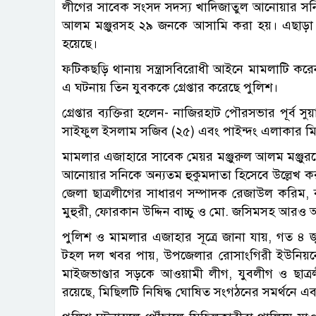
লীগের সাবেক সংসদ সদস্য খাদিজাতুল আনোয়ার সনি ও
আলম মঞ্জুরসহ ২৯ জনকে আসামি করা হয়। এছাড়া
হয়েছে।
ফটিকছড়ি থানায় সন্ত্রাসবিরোধী আইনে মামলাটি ক
এ ঘটনায় তিন যুবককে গ্রেপ্তার করেছে পুলিশ।
গ্রেপ্তার ব্যক্তিরা হলেন- নাজিরহাট পৌরসভার পূর্
সাইফুল ইসলাম সজিব (২৫) এবং পাইন্দং এলাকার ম
মামলার এজাহারে সাবেক মেয়র মঞ্জুরুল আলম মঞ্জুরক
আনোয়ার সনিকে অন্যতম হুকুমদাতা হিসেবে উল্লেখ করা 
জেলা ছাত্রলীগের সাধারণ সম্পাদক রেজাউল করিম, 
মুহুরী, ফোরকান উদ্দিন বাচ্চু ও মো. জসিমসহ আরও
পুলিশ ও মামলার এজাহার সূত্রে জানা যায়, গত ৪
টহল দল খবর পায়, উপজেলার রোসাংগিরী ইউনিয়নে
মাইজভাণ্ডার সড়কে আওয়ামী লীগ, যুবলীগ ও ছাত্
রয়েছে, মিছিলটি নিষিদ্ধ ঘোষিত সংগঠনের সমর্থনে এবং র