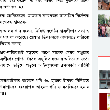
াওয়ার চেষ্টা করেন। এ সময় ধাওয়া দিয়ে দুজনকে আটক
ল জব্দ করা হয়।
্যক্তিরা জানিয়েছেন, মামলার কয়েকজন আসামির নির্দেশনা
ে সংঘবদ্ধ হচ্ছিলেন।
িউল আলম খান বলেন, নিষিদ্ধ সংগঠন ছাত্রলীগের সভা ও
নে মামলা করেছে। গ্রেপ্তার তিনজনকে আদালতে পাঠানো
অভিযান চলছে।
ার-নাজিরহাট সড়কের পাশে সাবেক মেয়র মঞ্জুরের
ন ছাত্রলীগের গোপন বৈঠক অনুষ্ঠিত হওয়ার অভিযোগ ওঠে।
াধ্যমে ছড়িয়ে পড়লে আইনশৃঙ্খলা রক্ষাকারী বাহিনী
ানের কেয়ারটেকার আহমদ গণি ৩০ হাজার টাকার বিনিময়ে
্রামাগারের ব্যবস্থাপক আহমদ গনি ও মসজিদের ইমাম
যায়।