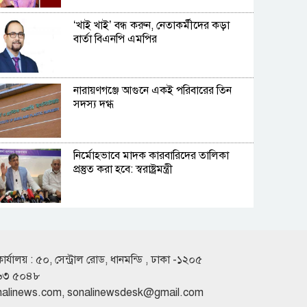
‘খাই খাই’ বন্ধ করুন, নেতাকর্মীদের কড়া
বার্তা বিএনপি এমপির
নারায়ণগঞ্জে আগুনে একই পরিবারের তিন
সদস্য দগ্ধ
নির্মোহভাবে মাদক কারবারিদের তালিকা
প্রস্তুত করা হবে: স্বরাষ্ট্রমন্ত্রী
রুশ পারমাণবিক আইসব্রেকারে বাংলাদেশি
শিক্ষার্থী প্রত্যয়
কার্যালয় : ৫০, সেন্ট্রাল রোড, ধানমন্ডি , ঢাকা -১২০৫
৬৩ ৫০৪৮
ফেরিতে উঠতে গিয়ে নদীতে পিকআপ, ৩
nalinews.com
,
sonalinewsdesk@gmail.com
লাখ টাকার গরু নিহত