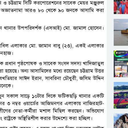
 চট্টগ্রাম সিটি করপোরেশনের সাবেক মেয়র মঞ্জুরুল
 অজ্ঞাতনামা আরও ৮০ থেকে ৯০ জনকে আসামি করা
রেন থানার উপপরিদর্শক (এসআই) মো. জামাল হোসেন।
ব সুয়াবিল এলাকার মো. জামান বাবু (২৩), একই এলাকার
িনহাজ।
ে প্রধান পৃষ্ঠপোষক ও সাবেক সংসদ সদস্য খাদিজাতুল
হয়েছে। অন্য আসামিদের মধ্যে রয়েছেন চট্টগ্রাম উত্তর
বখতিয়ার সাঈদ ইরান, সাবরিনা চৌধুরী, জসিম উদ্দিন
 অনেকে।
 জুন সকাল সাড়ে ১০টার দিকে ফটিকছড়ি থানার একটি
র ৩ নম্বর ওয়ার্ডের আজিমনগর এলাকায় নাজিরহাট-
রলীগের নেতা-কর্মীরা মশাল মিছিল করছেন। অভিযোগ
াষ্ট্রকে অস্থিতিশীল করার উদ্দেশ্যে করা হচ্ছিল।