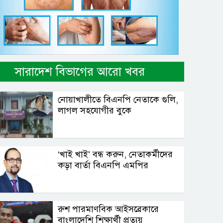
সারাদেশ বিভাগের আরো খবর
নোয়াখালীতে বিএনপি নেতাকে গুলি,
লাগল সহযোগীর বুকে
‘খাই খাই’ বন্ধ করুন, নেতাকর্মীদের
কড়া বার্তা বিএনপি এমপির
রুশ পারমাণবিক আইসব্রেকারে
বাংলাদেশি শিক্ষার্থী প্রত্যয়