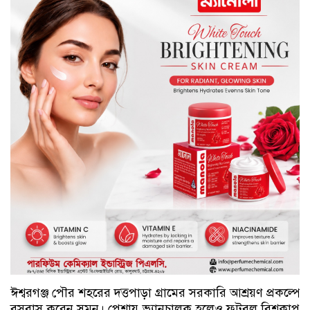
ঈশ্বরগঞ্জ পৌর শহরের দত্তপাড়া গ্রামের সরকারি আশ্রয়ণ প্রকল্পে
বসবাস করেন সুমন। পেশায় ভ্যানচালক হলেও ফুটবল বিশ্বকাপ