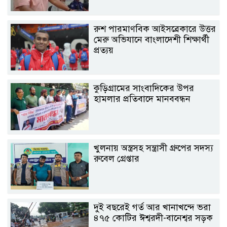
রুশ পারমাণবিক আইসব্রেকারে উত্তর
মেরু অভিযানে বাংলাদেশী শিক্ষার্থী
প্রত্যয়
কুড়িগ্রামের সাংবাদিকের উপর
হামলার প্রতিবাদে মানববন্ধন
খুলনায় অস্ত্রসহ সন্ত্রাসী গ্রুপের সদস্য
রুবেল গ্রেপ্তার
দুই বছরেই গর্ত আর খানাখন্দে ভরা
৪৭৫ কোটির ঈশ্বরদী-বানেশ্বর সড়ক