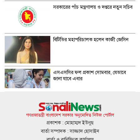
সরকারের পাঁচ মন্ত্রণালয় ও দপ্তরে নতুন সচিব
বিটিভির মহাপরিচালক হলেন কাজী জেসিন
এসএসসির ফল প্রকাশ সোমবার, যেভাবে
জানা যাবে এবার
জুলাই গণঅভ্যুত্থানের লক্ষ্য ও উদ্দেশ্য ব্যর্থ
হতে দেওয়া হবে না: গণপূর্ত প্রতিমন্ত্রী
গণপ্রজাতন্ত্রী বাংলাদেশ সরকার অনুমোদিত নিউজ পোর্টাল
প্রকাশক : মোহাম্মদ ইউনুছ
বার্তা সম্পাদক : সাজ্জাদ হোসাইন
বিমানবন্দরে ভিআইপি-সিআইপিদেরও তল্লাশির
বার্তা ও বাণিজ্যিক কার্যালয়