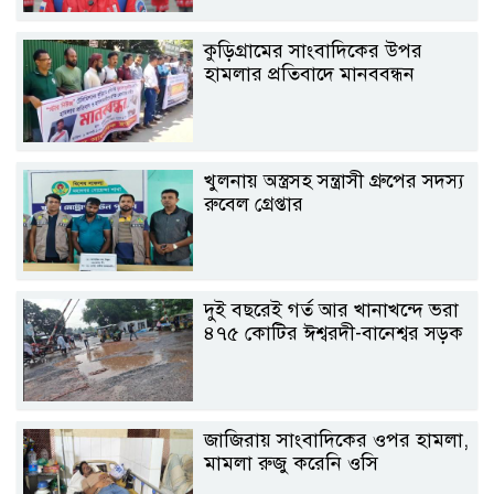
কুড়িগ্রামের সাংবাদিকের উপর
হামলার প্রতিবাদে মানববন্ধন
খুলনায় অস্ত্রসহ সন্ত্রাসী গ্রুপের সদস্য
রুবেল গ্রেপ্তার
দুই বছরেই গর্ত আর খানাখন্দে ভরা
৪৭৫ কোটির ঈশ্বরদী-বানেশ্বর সড়ক
জাজিরায় সাংবাদিকের ওপর হামলা,
মামলা রুজু করেনি ওসি