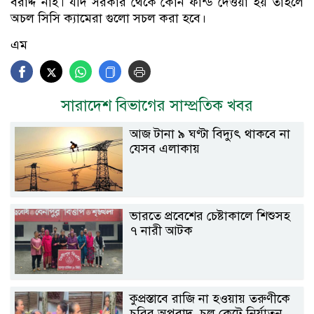
বরাদ্দ নাই। যদি সরকার থেকে কোন ফান্ড দেওয়া হয় তাহলে
অচল সিসি ক্যামেরা গুলো সচল করা হবে।
এম
সারাদেশ বিভাগের সাম্প্রতিক খবর
আজ টানা ৯ ঘণ্টা বিদ্যুৎ থাকবে না
যেসব এলাকায়
ভারতে প্রবেশের চেষ্টাকালে শিশুসহ
৭ নারী আটক
কুপ্রস্তাবে রাজি না হওয়ায় তরুণীকে
চুরির অপবাদ, চুল কেটে নির্যাতন