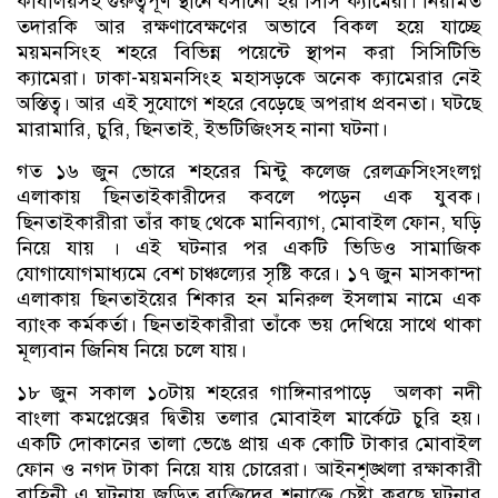
কার্যালয়সহ গুরুত্বপূর্ণ স্থানে বসানো হয় সিসি ক্যামেরা। নিয়মিত
তদারকি আর রক্ষণাবেক্ষণের অভাবে বিকল হয়ে যাচ্ছে
ময়মনসিংহ শহরে বিভিন্ন পয়েন্টে স্থাপন করা সিসিটিভি
ক্যামেরা। ঢাকা-ময়মনসিংহ মহাসড়কে অনেক ক্যামেরার নেই
অস্তিত্ব। আর এই সুযোগে শহরে বেড়েছে অপরাধ প্রবনতা। ঘটছে
মারামারি, চুরি, ছিনতাই, ইভটিজিংসহ নানা ঘটনা।
গত ১৬ জুন ভোরে শহরের মিন্টু কলেজ রেলক্রসিংসংলগ্ন
এলাকায় ছিনতাইকারীদের কবলে পড়েন এক যুবক।
ছিনতাইকারীরা তাঁর কাছ থেকে মানিব্যাগ, মোবাইল ফোন, ঘড়ি
নিয়ে যায় । এই ঘটনার পর একটি ভিডিও সামাজিক
যোগাযোগমাধ্যমে বেশ চাঞ্চল্যের সৃষ্টি করে। ১৭ জুন মাসকান্দা
এলাকায় ছিনতাইয়ের শিকার হন মনিরুল ইসলাম নামে এক
ব্যাংক কর্মকর্তা। ছিনতাইকারীরা তাঁকে ভয় দেখিয়ে সাথে থাকা
মূল্যবান জিনিষ নিয়ে চলে যায়।
১৮ জুন সকাল ১০টায় শহরের গাঙ্গিনারপাড়ে অলকা নদী
বাংলা কমপ্লেক্সের দ্বিতীয় তলার মোবাইল মার্কেটে চুরি হয়।
একটি দোকানের তালা ভেঙে প্রায় এক কোটি টাকার মোবাইল
ফোন ও নগদ টাকা নিয়ে যায় চোরেরা। আইনশৃঙ্খলা রক্ষাকারী
বাহিনী এ ঘটনায় জড়িত ব্যক্তিদের শনাক্তে চেষ্টা করছে ঘটনার