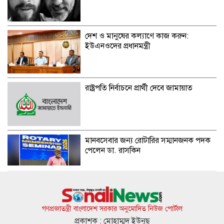
দেশ ও মানুষের কল্যাণে কাজ করুন:
ইউএনওদের প্রধানমন্ত্রী
রাষ্ট্রপতি নির্বাচনে প্রার্থী দেবে জামায়াত
মানবসেবার জন্য রোটারির সম্মানজনক পদক
পেলেন ডা. রাসকিন
হাসিনার নির্দেশে সালাহউদ্দিন আহমদকে গুম
করা হয়: তদন্ত সংস্থা
গণপ্রজাতন্ত্রী বাংলাদেশ সরকার অনুমোদিত নিউজ পোর্টাল
প্রকাশক : মোহাম্মদ ইউনুছ