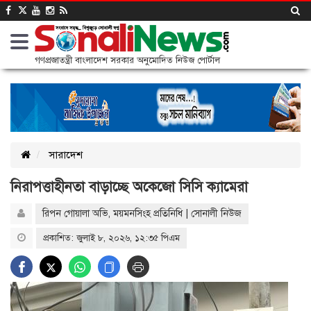
গণপ্রজাতন্ত্রী বাংলাদেশ সরকার অনুমোদিত নিউজ পোর্টাল
সারাদেশ
নিরাপত্তাহীনতা বাড়াচ্ছে অকেজো সিসি ক্যামেরা
রিপন গোয়ালা অভি, ময়মনসিংহ প্রতিনিধি | সোনালী নিউজ
প্রকাশিত: জুলাই ৮, ২০২৬, ১২:৩৫ পিএম