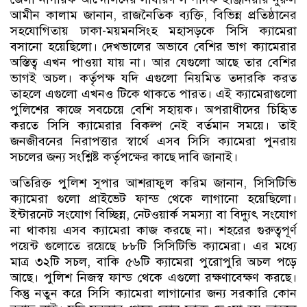
আমীন কালাম জানান, রাজনৈতিক ব্যক্তি, বিভিন্ন প্রতিষ্ঠানের
সহযোগিতায় ঢাকা-ময়মনসিংহ মহাসড়কে সিসি ক্যামেরা
বসানো হয়েছিলো। দেখভালের অভাবে বেশির ভাগ ক্যামেরার
অস্তিত্ব এখন পাওয়া যায় না। আর যেগুলো আছে তার বেশির
ভাগই অচল। কর্তৃপক্ষ যদি এগুলো নিয়মিত তদারকি করত
তাহলে এগুলো এখনও টিকে থাকতে পারত। এই ক্যামেরাগুলো
পুলিশের কাজে সবচেয়ে বেশি সহায়ক। অপরাধীদের চিহৃিত
করতে সিসি ক্যামেরার বিকল্প নেই বর্তমান সময়ে। তাই
জনজীবনের নিরাপত্তার স্বার্থে এসব সিসি ক্যামেরা পুনরায়
সচলের জন্য সংশ্লিষ্ট কর্তৃপক্ষের কাছে দাবি জানাই।
অতিরিক্ত পুলিশ সুপার আশরাফুল করিম জানান, সিসিটিভি
ক্যামেরা গুলো প্রাইভেট ফান্ড থেকে লাগানো হয়েছিলো।
ইন্টারনেট সংযোগ বিচ্ছিন্ন, নেটওয়ার্ক সমস্যা বা বিদ্যুৎ সংযোগ
না থাকায় এসব ক্যামেরা কাজ করছে না। শহরের গুরুত্বপূর্ণ
পয়েন্ট গুলোতে রয়েছে ৮৮টি সিসিটিভি ক্যামেরা। এর মধ্যে
মাত্র ৩২টি সচল, বাকি ৫৬টি ক্যামেরা পুরোপুরি অচল পড়ে
আছে। পুলিশ নিজস্ব ফান্ড থেকে এগুলো রক্ষণাবেক্ষণ করছে।
কিন্তু নতুন করে সিসি ক্যামেরা লাগানোর জন্য সরকারি কোন