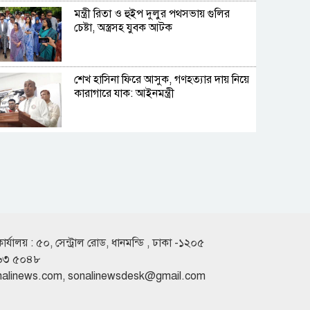
মন্ত্রী রিতা ও হুইপ দুলুর পথসভায় গুলির
চেষ্টা, অস্ত্রসহ যুবক আটক
শেখ হাসিনা ফিরে আসুক, গণহত্যার দায় নিয়ে
কারাগারে যাক: আইনমন্ত্রী
সেপ্টেম্বরে যুক্তরাষ্ট্র যাচ্ছেন প্রধানমন্ত্রী
হাসিনার বক্তব্যের সঙ্গে ভারতের সম্পর্ক নেই:
জয়সওয়াল
কার্যালয় : ৫০, সেন্ট্রাল রোড, ধানমন্ডি , ঢাকা -১২০৫
৬৩ ৫০৪৮
nalinews.com
,
sonalinewsdesk@gmail.com
লিবিয়ায় অপহৃত ১৩ বাংলাদেশি উদ্ধার