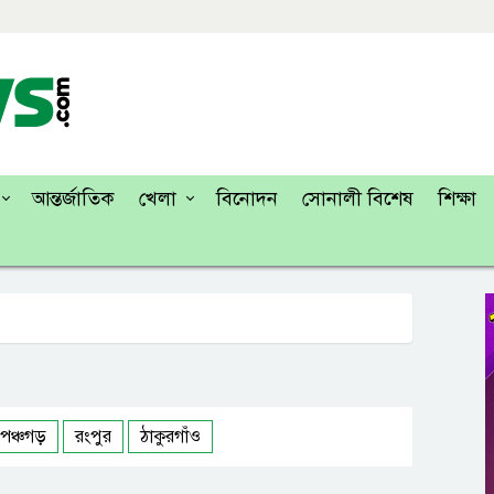
আন্তর্জাতিক
খেলা
বিনোদন
সোনালী বিশেষ
শিক্ষা
পঞ্চগড়
রংপুর
ঠাকুরগাঁও