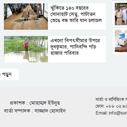
ঝুঁকিতে ১৪০ বছরের
সোনাহাট সেতু, পাটাতন
ভেঙে বন্ধ ভারি যান চলাচল
এখনো বিপৎসীমার উপরে
দুধকুমার, পানিবন্দি পাঁচ
হাজার পরিবার
 পড়ুন
বার্তা ও বাণিজ্যিক 
প্রকাশক : মোহাম্মদ ইউনুছ
ফোন: +৮৮ ০২ ৯
বার্তা সম্পাদক : সাজ্জাদ হোসাইন
Email:
info@so