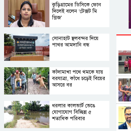
কুড়িগ্রামের ডিসিকে ফোন
দিলেই বলেন ‘টেক্সট মি
প্লিজ’
সোনাহাট স্থলবন্দর দিয়ে
পাথর আমদানি বন্ধ
কাঁদামাখা পথে থমকে যায়
বরযাত্রা, কাঁধে চড়েই বিয়ের
আসরে বর
ধরলার কালভার্ট ভেঙে
যোগাযোগ বিচ্ছিন্ন ৫
শতাধিক পরিবার