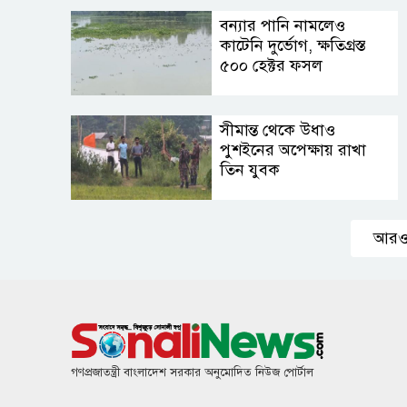
বন্যার পানি নামলেও
কাটেনি দুর্ভোগ, ক্ষতিগ্রস্ত
৫০০ হেক্টর ফসল
সীমান্ত থেকে উধাও
পুশইনের অপেক্ষায় রাখা
তিন যুবক
আরও
গণপ্রজাতন্ত্রী বাংলাদেশ সরকার অনুমোদিত নিউজ পোর্টাল