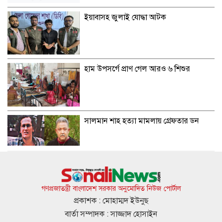
ইয়াবাসহ জুলাই যোদ্ধা আটক
হাম উপসর্গে প্রাণ গেল আরও ৬ শিশুর
সালমান শাহ হত্যা মামলায় গ্রেফতার ডন
স্থানীয় নির্বাচনে মোট ভোটার ১২ কোটি ৮৬
লাখ
গণপ্রজাতন্ত্রী বাংলাদেশ সরকার অনুমোদিত নিউজ পোর্টাল
প্রকাশক : মোহাম্মদ ইউনুছ
বার্তা সম্পাদক : সাজ্জাদ হোসাইন