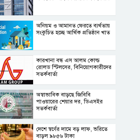
অনিয়ম ও আমানত ফেরতে ব্যর্থতায়
সংকুচিত হচ্ছে আর্থিক প্রতিষ্ঠান খাত
কারখানা বন্ধ এস আলম কোল্ড
রোলড স্টিলসের, বিনিয়োগকারীদের
সতর্কবার্তা
অস্বাভাবিক বাড়ছে জিবিবি
পাওয়ারের শেয়ার দর, ডিএসইর
সতর্কবার্তা
দেশে স্বর্ণের দামে বড় লাফ, ভরিতে
বাড়ল ৯৮৫৬ টাকা