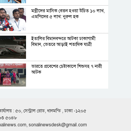
মন্ত্রীদের মাসিক বেতন হওয়া উচিত ১০ লাখ,
এমপিদের ৫ লাখ: নুরুল হক
ইতালির বিমানবন্দরে আটকা ঢাকাগামী
বিমান, ভেতরে আড়াই শতাধিক যাত্রী
ভারতে প্রবেশের চেষ্টাকালে শিশুসহ ৭ নারী
আটক
কুপ্রস্তাবে রাজি না হওয়ায় তরুণীকে চুরির
অপবাদ, চুল কেটে নির্যাতন
কার্যালয় : ৫০, সেন্ট্রাল রোড, ধানমন্ডি , ঢাকা -১২০৫
৬৩ ৫০৪৮
সাকিবের দেশে ফেরার কোনো সুযোগ নেই:
nalinews.com
,
sonalinewsdesk@gmail.com
ক্রীড়া প্রতিমন্ত্রী