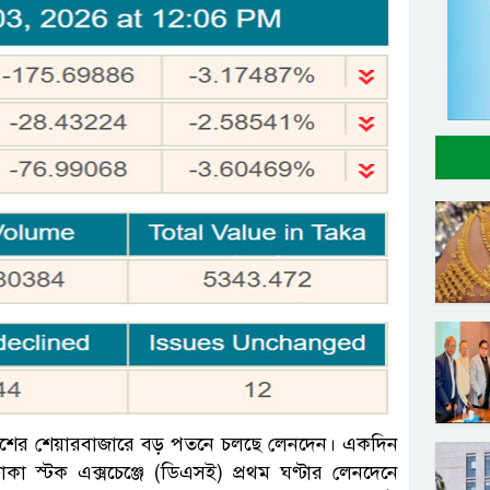
সংগৃহীত
্চ) দেশের শেয়ারবাজারে বড় পতনে চলছে লেনদেন। একদিন
া স্টক এক্সচেঞ্জে (ডিএসই) প্রথম ঘণ্টার লেনদেনে