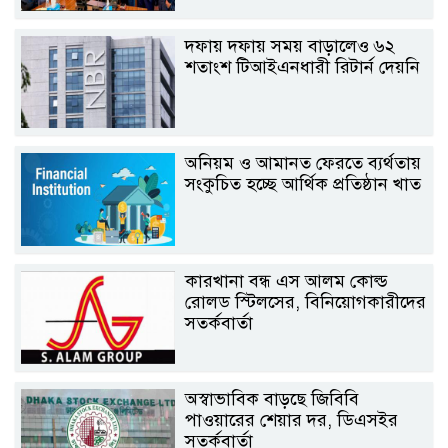
দফায় দফায় সময় বাড়ালেও ৬২
শতাংশ টিআইএনধারী রিটার্ন দেয়নি
অনিয়ম ও আমানত ফেরতে ব্যর্থতায়
সংকুচিত হচ্ছে আর্থিক প্রতিষ্ঠান খাত
কারখানা বন্ধ এস আলম কোল্ড
রোলড স্টিলসের, বিনিয়োগকারীদের
সতর্কবার্তা
অস্বাভাবিক বাড়ছে জিবিবি
পাওয়ারের শেয়ার দর, ডিএসইর
সতর্কবার্তা