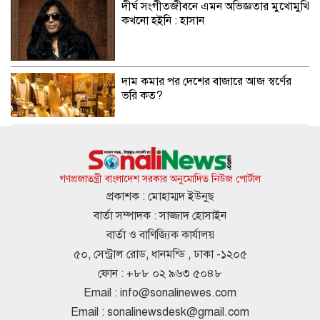
দীর্ঘ সংগীতজীবনে এমন অভিজ্ঞতার মুখোমুখি
কখনো হইনি : হাসান
দাম কমার পর দেশের বাজারে আজ স্বর্ণের
ভরি কত?
ডিজিএফআইয়ের গোপন বন্দিশালা পরিদর্শনে
যাচ্ছেন ট্রাইব্যুনাল
গণপ্রজাতন্ত্রী বাংলাদেশ সরকার অনুমোদিত নিউজ পোর্টাল
প্রকাশক : মোহাম্মদ ইউনুছ
বার্তা সম্পাদক : সাজ্জাদ হোসাইন
ঢাকা-টরেন্টো ফ্লাইট নিয়ে বিমানের নতুন
বার্তা ও বাণিজ্যিক কার্যালয়
নির্দেশনা
৫০, সেন্ট্রাল রোড, ধানমন্ডি , ঢাকা -১২০৫
ফোন : +৮৮ ০২ ৯৬৩ ৫০৪৮
Email :
info@sonalinewes.com
রাজধানীতে সকাল থেকেই বৃষ্টি, চলতে পারে
Email :
sonalinewsdesk@gmail.com