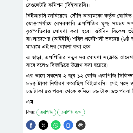
রেগুলেটরি কমিশন (বিইআরসি)।
বিইআরসি জানিয়েছে, সৌদি আরামকো কর্তৃক ঘোষিত জ
ভোক্তাপর্যায়ে বেসরকারি এলপিজির মূল্য সমন্বয় 
বৃহস্পতিবার ঘোষণা করা হবে। ওইদিন বিকেল ৩টায়
বাংলাদেশের (আইইবি) শহিদ প্রকৌশলী ভবনের (৬ষ্ঠ তল
মাধ্যমে এই দর ঘোষণা করা হবে।
এ ছাড়া, এলপিজির নতুন দর ঘোষণা সংক্রান্ত আদে
যাবে বলেও বিজ্ঞপ্তিতে উল্লেখ করা হয়েছে।
এর আগে সবশেষ ২ জুন ১২ কেজি এলপিজি সিলিন্ডা
৮৮৫ টাকা নির্ধারণ করেছিল বিইআরসি। সেই সঙ্গে ও
৮৯ টাকা ৫০ পয়সা থেকে কমিয়ে ৮৬ টাকা ৯৩ পয়সা ন
এম
বিষয়:
এলপিজি
এলপিজি গ্যাস