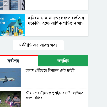
অনিয়ম ও আমানত ফেরতে ব্যর্থতায়
সংকুচিত হচ্ছে আর্থিক প্রতিষ্ঠান খাত
অর্থনীতি এর আরও খবর
সর্বশেষ
জনপ্রিয়
ঢাকায় পৌঁছেছে বিমানের সেই ফ্লাইট
জীবননগর সীমান্তে পুশইনের চেষ্টা, প্রতিহত
করল বিজিবি