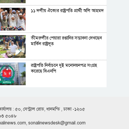
১১ দলীয় ঐক্যের রাষ্ট্রপতি প্রার্থী অলি আহমদ
ভীমরুলীর পেয়ারা রপ্তানির সম্ভাবনা দেখছেন
মার্কিন রাষ্ট্রদূত
রাষ্ট্রপতি নির্বাচনে দুই মনোনয়নপত্র সংগ্রহ
করেছে বিএনপি
মাতারবাড়ি পৌঁছেছেন প্রধানমন্ত্রী
কার্যালয় : ৫০, সেন্ট্রাল রোড, ধানমন্ডি , ঢাকা -১২০৫
৬৩ ৫০৪৮
ব্যক্তি বিনিয়োগ কমেছে ট্রেজারি বিল-বন্ডে
nalinews.com
,
sonalinewsdesk@gmail.com