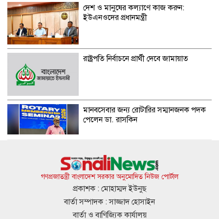
দেশ ও মানুষের কল্যাণে কাজ করুন:
ইউএনওদের প্রধানমন্ত্রী
রাষ্ট্রপতি নির্বাচনে প্রার্থী দেবে জামায়াত
মানবসেবার জন্য রোটারির সম্মানজনক পদক
পেলেন ডা. রাসকিন
হাসিনার নির্দেশে সালাহউদ্দিন আহমদকে গুম
করা হয়: তদন্ত সংস্থা
গণপ্রজাতন্ত্রী বাংলাদেশ সরকার অনুমোদিত নিউজ পোর্টাল
প্রকাশক : মোহাম্মদ ইউনুছ
বার্তা সম্পাদক : সাজ্জাদ হোসাইন
আবারও ৪ দিনের লম্বা ছুটির সুযোগ
বার্তা ও বাণিজ্যিক কার্যালয়