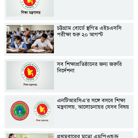
চট্টগ্রাম বোর্ডে স্থগিত এইচএসসি
পরীক্ষা শুরু ২০ আগস্ট
সব শিক্ষাপ্রতিষ্ঠানের জন্য জরুরি
নির্দেশনা
এনটিআরসিএ’র সঙ্গে বসবে শিক্ষা
মন্ত্রণালয়, আলোচনায়র যেসব বিষয়
প্রথমবারের মতো এমপিওভুক্ত