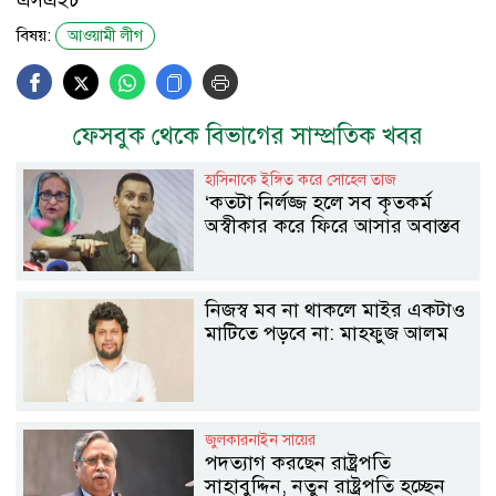
বিষয়:
আওয়ামী লীগ
ফেসবুক থেকে বিভাগের সাম্প্রতিক খবর
হাসিনাকে ইঙ্গিত করে সোহেল তাজ
‍‘কতটা নির্লজ্জ হলে সব কৃতকর্ম
অস্বীকার করে ফিরে আসার অবাস্তব
স্বপ্ন দেখাচ্ছে‍‍’
নিজস্ব মব না থাকলে মাইর একটাও
মাটিতে পড়বে না: মাহফুজ আলম
জুলকারনাইন সায়ের
পদত্যাগ করছেন রাষ্ট্রপতি
সাহাবুদ্দিন, নতুন রাষ্ট্রপতি হচ্ছেন