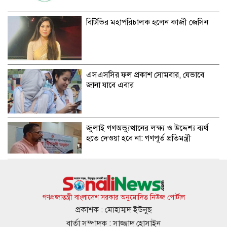
বিটিভির মহাপরিচালক হলেন কাজী জেসিন
এসএসসির ফল প্রকাশ সোমবার, যেভাবে
জানা যাবে এবার
জুলাই গণঅভ্যুত্থানের লক্ষ্য ও উদ্দেশ্য ব্যর্থ
হতে দেওয়া হবে না: গণপূর্ত প্রতিমন্ত্রী
বিমানবন্দরে ভিআইপি-সিআইপিদেরও তল্লাশির
সিদ্ধান্ত
গণপ্রজাতন্ত্রী বাংলাদেশ সরকার অনুমোদিত নিউজ পোর্টাল
প্রকাশক : মোহাম্মদ ইউনুছ
বার্তা সম্পাদক : সাজ্জাদ হোসাইন