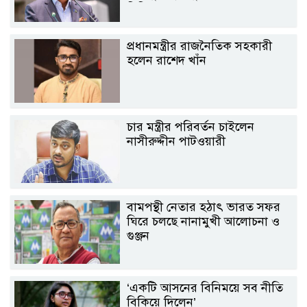
যিনি
প্রধানমন্ত্রীর রাজনৈতিক সহকারী
হলেন রাশেদ খাঁন
চার মন্ত্রীর পরিবর্তন চাইলেন
নাসীরুদ্দীন পাটওয়ারী
বামপন্থী নেতার হঠাৎ ভারত সফর
ঘিরে চলছে নানামুখী আলোচনা ও
গুঞ্জন
‘একটি আসনের বিনিময়ে সব নীতি
বিকিয়ে দিলেন’