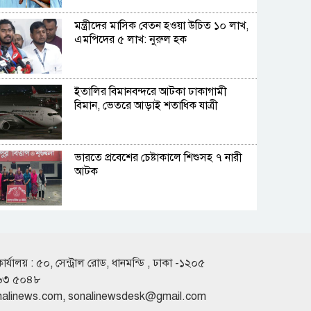
মন্ত্রীদের মাসিক বেতন হওয়া উচিত ১০ লাখ,
এমপিদের ৫ লাখ: নুরুল হক
ইতালির বিমানবন্দরে আটকা ঢাকাগামী
বিমান, ভেতরে আড়াই শতাধিক যাত্রী
ভারতে প্রবেশের চেষ্টাকালে শিশুসহ ৭ নারী
আটক
কুপ্রস্তাবে রাজি না হওয়ায় তরুণীকে চুরির
অপবাদ, চুল কেটে নির্যাতন
কার্যালয় : ৫০, সেন্ট্রাল রোড, ধানমন্ডি , ঢাকা -১২০৫
৬৩ ৫০৪৮
সাকিবের দেশে ফেরার কোনো সুযোগ নেই:
nalinews.com
,
sonalinewsdesk@gmail.com
ক্রীড়া প্রতিমন্ত্রী