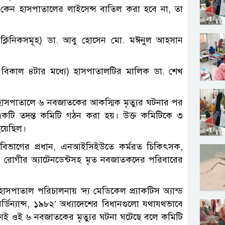
ায় কেন হাসপাতালের লাইসেন্স বাতিল করা হবে না, তা
 ক্লিনিকসমূহ) ডা. আবু হোসেন মো. মঈনুল আহসান
ন বিকাল ৪টার মধ্যে) হাসপাতালটির মালিক ডা. শেখ
বীন হাসপাতালে ৬ নবজাতকের আকস্মিক মৃত্যুর ঘটনার পর
জুন একটি তদন্ত কমিটি গঠন করা হয়। উক্ত কমিটিকে ৩
 হয়েছিল।
 বিভাগের প্রধান, এনআইসিইউতে কর্মরত চিকিৎসক,
 ও রোগীর অ্যাটেনডেন্টসহ মৃত নবজাতকদের পরিবারের
হাসপাতাল পরিচালনায় ‘দ্য মেডিকেল প্র্যাকটিস অ্যান্ড
অর্ডিন্যান্স, ১৯৮২’ অধ্যাদেশের বিধানগুলো যথাযথভাবে
ই ওই ৬ নবজাতকের মৃত্যুর ঘটনা ঘটেছে বলে কমিটি