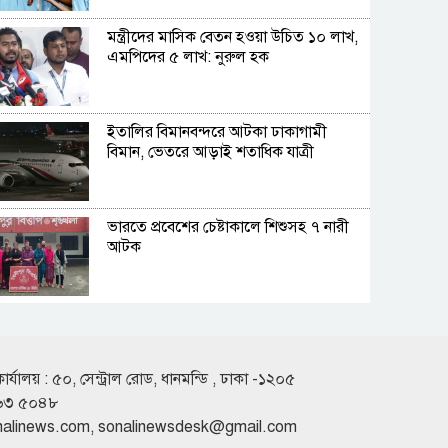
মন্ত্রীদের মাসিক বেতন হওয়া উচিত ১০ লাখ,
এমপিদের ৫ লাখ: নুরুল হক
ইতালির বিমানবন্দরে আটকা ঢাকাগামী
বিমান, ভেতরে আড়াই শতাধিক যাত্রী
ভারতে প্রবেশের চেষ্টাকালে শিশুসহ ৭ নারী
আটক
কুপ্রস্তাবে রাজি না হওয়ায় তরুণীকে চুরির
অপবাদ, চুল কেটে নির্যাতন
কার্যালয় : ৫০, সেন্ট্রাল রোড, ধানমন্ডি , ঢাকা -১২০৫
৬৩ ৫০৪৮
সাকিবের দেশে ফেরার কোনো সুযোগ নেই:
nalinews.com
,
sonalinewsdesk@gmail.com
ক্রীড়া প্রতিমন্ত্রী