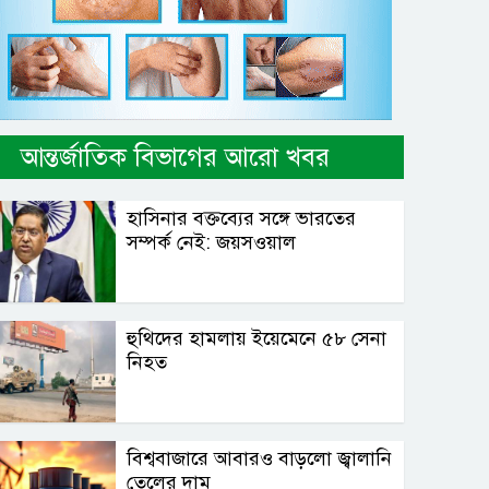
আন্তর্জাতিক বিভাগের আরো খবর
হাসিনার বক্তব্যের সঙ্গে ভারতের
সম্পর্ক নেই: জয়সওয়াল
হুথিদের হামলায় ইয়েমেনে ৫৮ সেনা
নিহত
বিশ্ববাজারে আবারও বাড়লো জ্বালানি
তেলের দাম