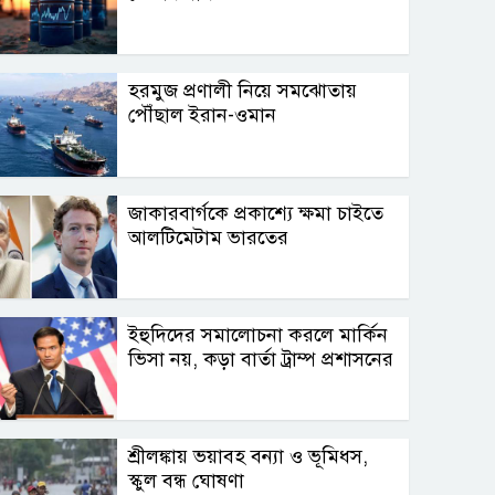
হরমুজ প্রণালী নিয়ে সমঝোতায়
পৌঁছাল ইরান-ওমান
জাকারবার্গকে প্রকাশ্যে ক্ষমা চাইতে
আলটিমেটাম ভারতের
ইহুদিদের সমালোচনা করলে মার্কিন
ভিসা নয়, কড়া বার্তা ট্রাম্প প্রশাসনের
শ্রীলঙ্কায় ভয়াবহ বন্যা ও ভূমিধস,
স্কুল বন্ধ ঘোষণা