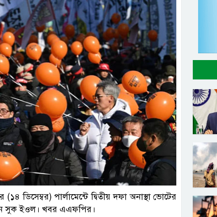
(১৪ ডিসেম্বর) পার্লামেন্টে দ্বিতীয় দফা অনাস্থা ভোটের
ট ইউন সুক ইওল। খবর এএফপির।