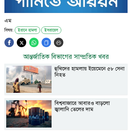
এম
বিষয়:
ইরানে হামলা
ইসরায়েল
আন্তর্জাতিক বিভাগের সাম্প্রতিক খবর
হুথিদের হামলায় ইয়েমেনে ৫৮ সেনা
নিহত
বিশ্ববাজারে আবারও বাড়লো
জ্বালানি তেলের দাম