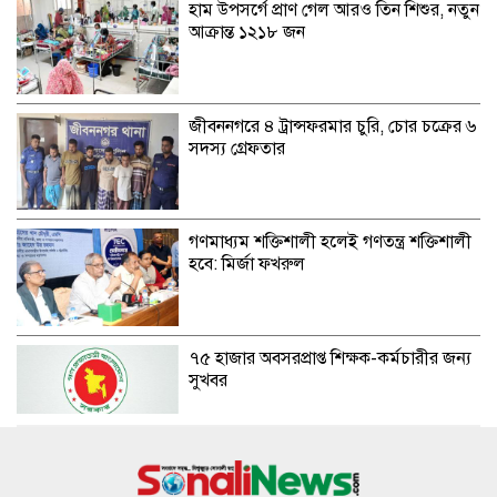
হাম উপসর্গে প্রাণ গেল আরও তিন শিশুর, নতুন
আক্রান্ত ১২১৮ জন
জীবননগরে ৪ ট্রান্সফরমার চুরি, চোর চক্রের ৬
সদস্য গ্রেফতার
গণমাধ্যম শক্তিশালী হলেই গণতন্ত্র শক্তিশালী
হবে: মির্জা ফখরুল
৭৫ হাজার অবসরপ্রাপ্ত শিক্ষক-কর্মচারীর জন্য
সুখবর
নোয়াখালীতে বিএনপি নেতাকে গুলি, লাগল