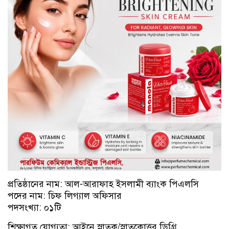
প্রতিষ্ঠানের নাম: আল-আরাফাহ ইসলামী ব্যাংক পিএলসি
পদের নাম: চিফ লিগ্যাল অফিসার
পদসংখ্যা: ০১টি
শিক্ষাগত যোগ্যতা: আইনে স্নাতক/স্নাতকোত্তর ডিগ্রি