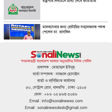
রাষ্ট্রপতি নির্বাচনে প্রার্থী দেবে জামায়াত
মানবসেবার জন্য রোটারির সম্মানজনক পদক
পেলেন ডা. রাসকিন
হাসিনার নির্দেশে সালাহউদ্দিন আহমদকে গুম
করা হয়: তদন্ত সংস্থা
গণপ্রজাতন্ত্রী বাংলাদেশ সরকার অনুমোদিত নিউজ পোর্টাল
প্রকাশক : মোহাম্মদ ইউনুছ
বার্তা সম্পাদক : সাজ্জাদ হোসাইন
আবারও ৪ দিনের লম্বা ছুটির সুযোগ
বার্তা ও বাণিজ্যিক কার্যালয়
৫০, সেন্ট্রাল রোড, ধানমন্ডি , ঢাকা -১২০৫
ফোন : +৮৮ ০২ ৯৬৩ ৫০৪৮
Email :
info@sonalinewes.com
বৃষ্টি নিয়ে যে বার্তা দিল আবহাওয়া অধিদপ্তর
Email :
sonalinewsdesk@gmail.com