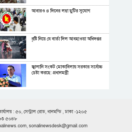
আবারও ৪ দিনের লম্বা ছুটির সুযোগ
বৃষ্টি নিয়ে যে বার্তা দিল আবহাওয়া অধিদপ্তর
জ্বালানি সংকট মোকাবিলায় সরকার সর্বোচ্চ
চেষ্টা করছে: প্রধানমন্ত্রী
যুক্তরাষ্ট্র-ইসরাইলের আগ্রাসন মোকাবিলায়
মুসলিম ‘ঐক্যের’ ডাক ইরানের
কার্যালয় : ৫০, সেন্ট্রাল রোড, ধানমন্ডি , ঢাকা -১২০৫
৬৩ ৫০৪৮
হরমুজ প্রণালি খুলে দেওয়ার সুনির্দিষ্ট প্রক্রিয়া
nalinews.com
,
sonalinewsdesk@gmail.com
ও শর্ত দিলো ইরান