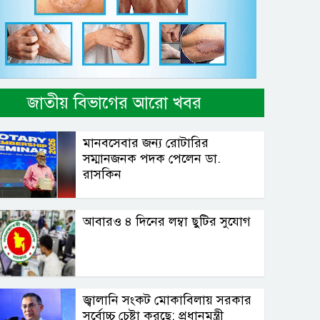
জাতীয় বিভাগের আরো খবর
মানবসেবার জন্য রোটারির
সম্মানজনক পদক পেলেন ডা.
রাসকিন
আবারও ৪ দিনের লম্বা ছুটির সুযোগ
জ্বালানি সংকট মোকাবিলায় সরকার
সর্বোচ্চ চেষ্টা করছে: প্রধানমন্ত্রী