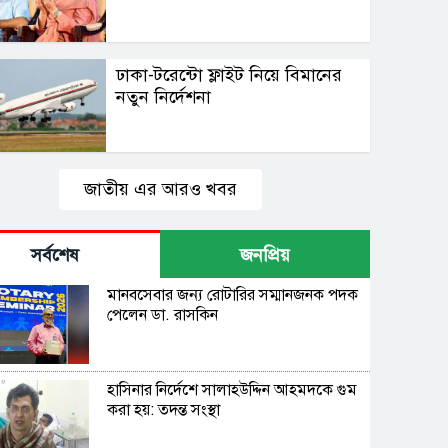
ঢাকা-টরেন্টো ফ্লাইট নিয়ে বিমানের
নতুন নির্দেশনা
জাতীয় এর আরও খবর
সর্বশেষ
জনপ্রিয়
মানবসেবার জন্য রোটারির সম্মানজনক পদক
পেলেন ডা. রাসকিন
হাসিনার নির্দেশে সালাহউদ্দিন আহমদকে গুম
করা হয়: তদন্ত সংস্থা