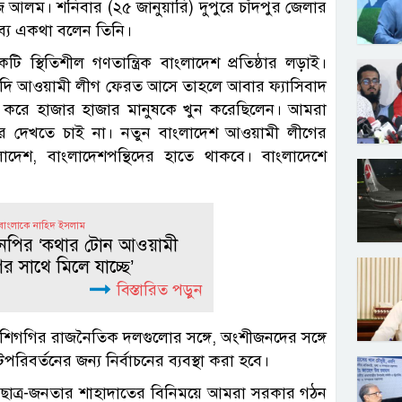
ুজ আলম। শনিবার (২৫ জানুয়ারি) দুপুরে চাঁদপুর জেলার
তব্যে একথা বলেন তিনি।
্থিতিশীল গণতান্ত্রিক বাংলাদেশ প্রতিষ্ঠার লড়াই।
াই। যদি আওয়ামী লীগ ফেরত আসে তাহলে আবার ফ্যাসিবাদ
ঠা করে হাজার হাজার মানুষকে খুন করেছিলেন। আমরা
র দেখতে চাই না। নতুন বাংলাদেশ আওয়ামী লীগের
লাদেশ, বাংলাদেশপন্থিদের হাতে থাকবে। বাংলাদেশে
 বাংলাকে নাহিদ ইসলাম
নপির ‍‍‘কথার টোন আওয়ামী
র সাথে মিলে যাচ্ছে‍‍’
বিস্তারিত পড়ুন
ুব শিগগির রাজনৈতিক দলগুলোর সঙ্গে, অংশীজনদের সঙ্গে
পরিবর্তনের জন্য নির্বাচনের ব্যবস্থা করা হবে।
ক ছাত্র-জনতার শাহাদাতের বিনিময়ে আমরা সরকার গঠন