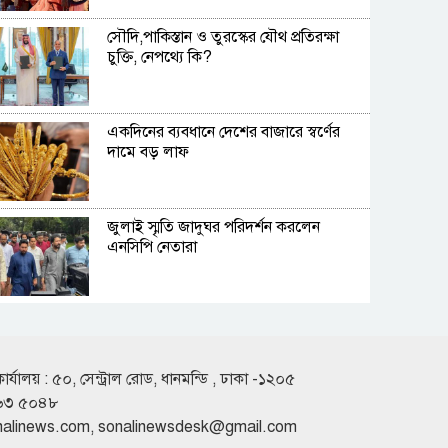
সৌদি,পাকিস্তান ও তুরস্কের যৌথ প্রতিরক্ষা
চুক্তি, নেপথ্যে কি?
একদিনের ব্যবধানে দেশের বাজারে স্বর্ণের
দামে বড় লাফ
জুলাই স্মৃতি জাদুঘর পরিদর্শন করলেন
এনসিপি নেতারা
অস্ট্রেলিয়ার তৃতীয় সারির দলের কাছে ইনিংস
ব্যবধানে হারল বাংলাদেশ
কার্যালয় : ৫০, সেন্ট্রাল রোড, ধানমন্ডি , ঢাকা -১২০৫
৬৩ ৫০৪৮
দীর্ঘ সংগীতজীবনে এমন অভিজ্ঞতার
nalinews.com
,
sonalinewsdesk@gmail.com
মুখোমুখি কখনো হইনি : হাসান