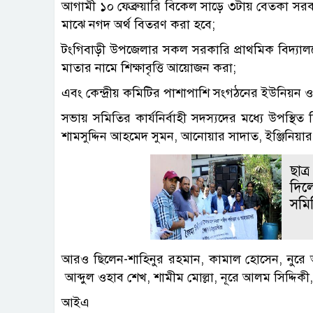
আগামী ১০ ফেব্রুয়ারি বিকেল সাড়ে ৩টায় বেতকা সরকার
মাঝে নগদ অর্থ বিতরণ করা হবে;
টংগিবাড়ী উপজেলার সকল সরকারি প্রাথমিক বিদ্যালয়ে
মাতার নামে শিক্ষাবৃত্তি আয়োজন করা;
এবং কেন্দ্রীয় কমিটির পাশাপাশি সংগঠনের ইউনিয়ন
সভায় সমিতির কার্যনির্বাহী সদস্যদের মধ্যে উপস্
শামসুদ্দিন আহমেদ সুমন, আনোয়ার সাদাত, ইঞ্জিনিয়া
ছাত
দিলো
সমি
আরও ছিলেন-শাহিনুর রহমান, কামাল হোসেন, নুরে
আব্দুল ওহাব শেখ, শামীম মোল্লা, নূরে আলম সিদ্দিকী,
আইএ