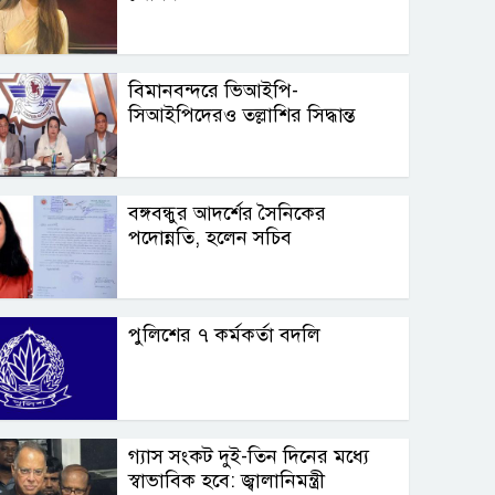
বিমানবন্দরে ভিআইপি-
সিআইপিদেরও তল্লাশির সিদ্ধান্ত
বঙ্গবন্ধুর আদর্শের সৈনিকের
পদোন্নতি, হলেন সচিব
পুলিশের ৭ কর্মকর্তা বদলি
গ্যাস সংকট দুই-তিন দিনের মধ্যে
স্বাভাবিক হবে: জ্বালানিমন্ত্রী