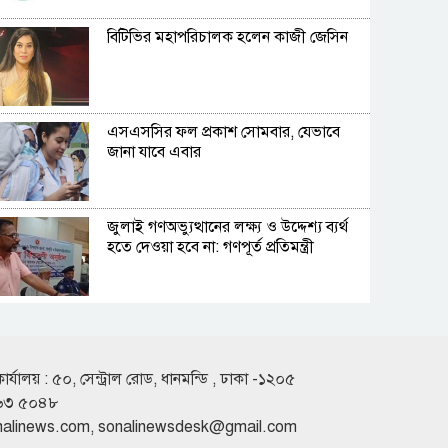
বিটিভির মহাপরিচালক হলেন কাজী জেসিন
এসএসসির ফল প্রকাশ সোমবার, যেভাবে
জানা যাবে এবার
জুলাই গণঅভ্যুত্থানের লক্ষ্য ও উদ্দেশ্য ব্যর্থ
হতে দেওয়া হবে না: গণপূর্ত প্রতিমন্ত্রী
বিমানবন্দরে ভিআইপি-সিআইপিদেরও
তল্লাশির সিদ্ধান্ত
কার্যালয় : ৫০, সেন্ট্রাল রোড, ধানমন্ডি , ঢাকা -১২০৫
৬৩ ৫০৪৮
রুশ পারমাণবিক আইসব্রেকারে উত্তর মেরু
nalinews.com
,
sonalinewsdesk@gmail.com
অভিযানে বাংলাদেশী শিক্ষার্থী প্রত্যয়