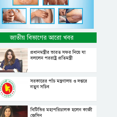
জাতীয় বিভাগের আরো খবর
প্রধানমন্ত্রীর ভারত সফর নিয়ে যা
বললেন পররাষ্ট্র প্রতিমন্ত্রী
সরকারের পাঁচ মন্ত্রণালয় ও দপ্তরে
নতুন সচিব
বিটিভির মহাপরিচালক হলেন কাজী
জেসিন