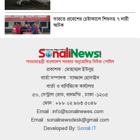
ভারতে প্রবেশের চেষ্টাকালে শিশুসহ ৭ নারী
আটক
কুপ্রস্তাবে রাজি না হওয়ায় তরুণীকে চুরির
অপবাদ, চুল কেটে নির্যাতন
গণপ্রজাতন্ত্রী বাংলাদেশ সরকার অনুমোদিত নিউজ পোর্টাল
প্রকাশক : মোহাম্মদ ইউনুছ
বার্তা সম্পাদক : সাজ্জাদ হোসাইন
সাকিবের দেশে ফেরার কোনো সুযোগ নেই:
বার্তা ও বাণিজ্যিক কার্যালয়
ক্রীড়া প্রতিমন্ত্রী
৫০, সেন্ট্রাল রোড, ধানমন্ডি , ঢাকা -১২০৫
ফোন : +৮৮ ০২ ৯৬৩ ৫০৪৮
Email :
info@sonalinewes.com
মন্ত্রী রিতা ও হুইপ দুলুর পথসভায় গুলির চেষ্টা,
Email :
sonalinewsdesk@gmail.com
অস্ত্রসহ যুবক আটক
Developed By:
Sonali IT