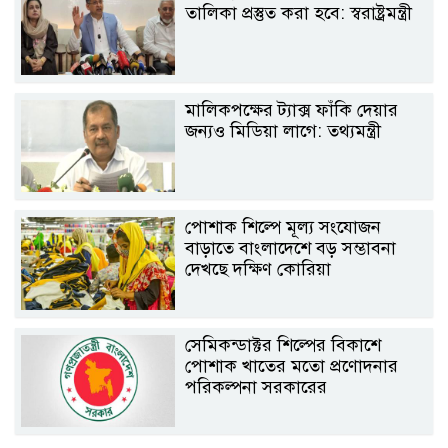
তালিকা প্রস্তুত করা হবে: স্বরাষ্ট্রমন্ত্রী
মালিকপক্ষের ট্যাক্স ফাঁকি দেয়ার
জন্যও মিডিয়া লাগে: তথ্যমন্ত্রী
পোশাক শিল্পে মূল্য সংযোজন
বাড়াতে বাংলাদেশে বড় সম্ভাবনা
দেখছে দক্ষিণ কোরিয়া
সেমিকন্ডাক্টর শিল্পের বিকাশে
পোশাক খাতের মতো প্রণোদনার
পরিকল্পনা সরকারের