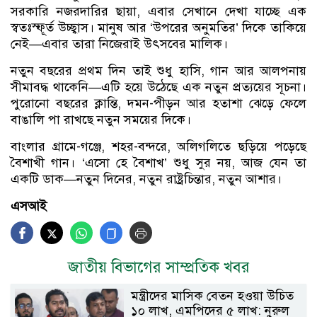
সরকারি নজরদারির ছায়া, এবার সেখানে দেখা যাচ্ছে এক
স্বতঃস্ফূর্ত উচ্ছ্বাস। মানুষ আর ‘উপরের অনুমতির’ দিকে তাকিয়ে
নেই—এবার তারা নিজেরাই উৎসবের মালিক।
নতুন বছরের প্রথম দিন তাই শুধু হাসি, গান আর আলপনায়
সীমাবদ্ধ থাকেনি—এটি হয়ে উঠেছে এক নতুন প্রত্যয়ের সূচনা।
পুরোনো বছরের ক্লান্তি, দমন-পীড়ন আর হতাশা ঝেড়ে ফেলে
বাঙালি পা রাখছে নতুন সময়ের দিকে।
বাংলার গ্রামে-গঞ্জে, শহর-বন্দরে, অলিগলিতে ছড়িয়ে পড়েছে
বৈশাখী গান। ‘এসো হে বৈশাখ’ শুধু সুর নয়, আজ যেন তা
একটি ডাক—নতুন দিনের, নতুন রাষ্ট্রচিন্তার, নতুন আশার।
এসআই
জাতীয় বিভাগের সাম্প্রতিক খবর
মন্ত্রীদের মাসিক বেতন হওয়া উচিত
১০ লাখ, এমপিদের ৫ লাখ: নুরুল