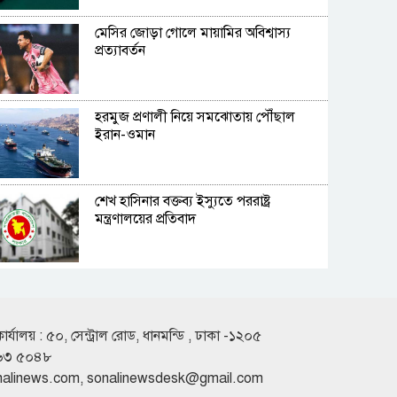
মেসির জোড়া গোলে মায়ামির অবিশ্বাস্য
প্রত্যাবর্তন
হরমুজ প্রণালী নিয়ে সমঝোতায় পৌঁছাল
ইরান-ওমান
শেখ হাসিনার বক্তব্য ইস্যুতে পররাষ্ট্র
মন্ত্রণালয়ের প্রতিবাদ
‍‘কতটা নির্লজ্জ হলে সব কৃতকর্ম অস্বীকার
করে ফিরে আসার অবাস্তব স্বপ্ন দেখাচ্ছে‍‍’
কার্যালয় : ৫০, সেন্ট্রাল রোড, ধানমন্ডি , ঢাকা -১২০৫
৬৩ ৫০৪৮
মার্কিন কোম্পানির সঙ্গে ১ লাখ কোটি টাকার
nalinews.com
,
sonalinewsdesk@gmail.com
এলএনজি চুক্তি