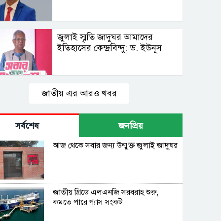
জুলাই স্মৃতি জাদুঘর আমাদের
ইতিহাসের কেন্দ্রবিন্দু: ড. ইউনূস
জাতীয় এর আরও খবর
সর্বশেষ
জনপ্রিয়
আজ থেকে সবার জন্য উন্মুক্ত জুলাই জাদুঘর
জাতীয় গ্রিডে এলএনজি সরবরাহ শুরু,
কমতে পারে গ্যাস সংকট