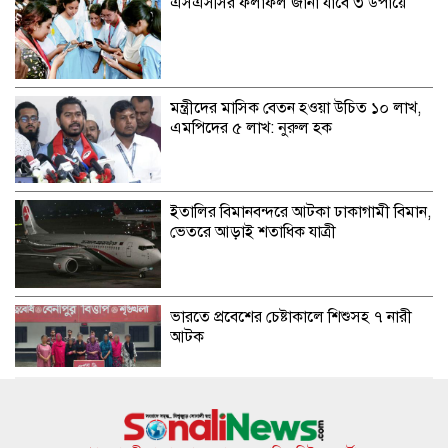
এসএসসির ফলাফল জানা যাবে ৩ উপায়ে
মন্ত্রীদের মাসিক বেতন হওয়া উচিত ১০ লাখ,
এমপিদের ৫ লাখ: নুরুল হক
ইতালির বিমানবন্দরে আটকা ঢাকাগামী বিমান,
ভেতরে আড়াই শতাধিক যাত্রী
ভারতে প্রবেশের চেষ্টাকালে শিশুসহ ৭ নারী
আটক
কুপ্রস্তাবে রাজি না হওয়ায় তরুণীকে চুরির
অপবাদ, চুল কেটে নির্যাতন