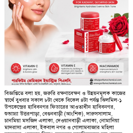
বিজ্ঞপ্তিতে বলা হয়, জরুরি রক্ষণাবেক্ষণ ও উন্নয়নমূলক কাজের
স্বার্থে বুধবার সকাল ৮টা থেকে বিকেল ৪টা পর্যন্ত ঝিলমিল-১
উপকেন্দ্রের হাবিবনগর ফিডারের আওতাধীন হাবিবনগর,
শুভাঢ্যা উত্তরপাড়া, বেগুনবাড়ী (আংশিক), দারুসসালাম,
চানমিয়া মসজিদ এলাকা, দেওয়ানবাড়ী এলাকা, নোমানিয়া
মাদরাসা এলাকা, ইকবাল নগর ও গোলামবাজার মহিলা