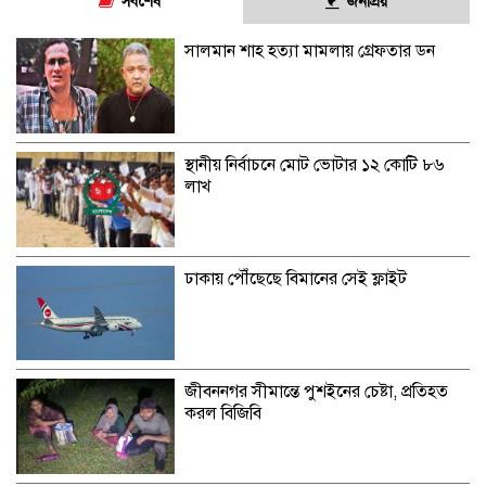
সর্বশেষ
জনপ্রিয়
সালমান শাহ হত্যা মামলায় গ্রেফতার ডন
স্থানীয় নির্বাচনে মোট ভোটার ১২ কোটি ৮৬
লাখ
ঢাকায় পৌঁছেছে বিমানের সেই ফ্লাইট
জীবননগর সীমান্তে পুশইনের চেষ্টা, প্রতিহত
করল বিজিবি