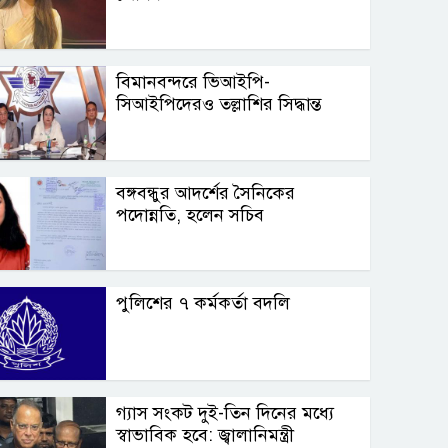
বিমানবন্দরে ভিআইপি-
সিআইপিদেরও তল্লাশির সিদ্ধান্ত
বঙ্গবন্ধুর আদর্শের সৈনিকের
পদোন্নতি, হলেন সচিব
পুলিশের ৭ কর্মকর্তা বদলি
গ্যাস সংকট দুই-তিন দিনের মধ্যে
স্বাভাবিক হবে: জ্বালানিমন্ত্রী