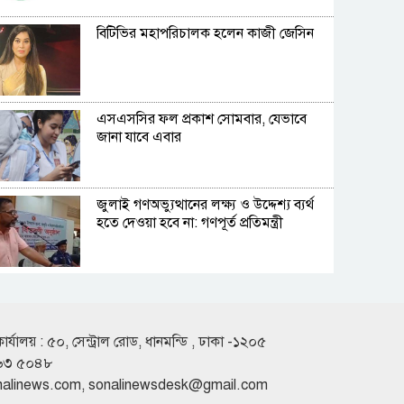
বিটিভির মহাপরিচালক হলেন কাজী জেসিন
এসএসসির ফল প্রকাশ সোমবার, যেভাবে
জানা যাবে এবার
জুলাই গণঅভ্যুত্থানের লক্ষ্য ও উদ্দেশ্য ব্যর্থ
হতে দেওয়া হবে না: গণপূর্ত প্রতিমন্ত্রী
বিমানবন্দরে ভিআইপি-সিআইপিদেরও
তল্লাশির সিদ্ধান্ত
কার্যালয় : ৫০, সেন্ট্রাল রোড, ধানমন্ডি , ঢাকা -১২০৫
৬৩ ৫০৪৮
রুশ পারমাণবিক আইসব্রেকারে উত্তর মেরু
nalinews.com
,
sonalinewsdesk@gmail.com
অভিযানে বাংলাদেশী শিক্ষার্থী প্রত্যয়