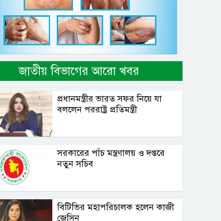
জাতীয় বিভাগের আরো খবর
প্রধানমন্ত্রীর ভারত সফর নিয়ে যা
বললেন পররাষ্ট্র প্রতিমন্ত্রী
সরকারের পাঁচ মন্ত্রণালয় ও দপ্তরে
নতুন সচিব
বিটিভির মহাপরিচালক হলেন কাজী
জেসিন