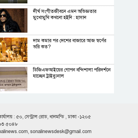
দীর্ঘ সংগীতজীবনে এমন অভিজ্ঞতার
মুখোমুখি কখনো হইনি : হাসান
দাম কমার পর দেশের বাজারে আজ স্বর্ণের
ভরি কত?
ডিজিএফআইয়ের গোপন বন্দিশালা পরিদর্শনে
যাচ্ছেন ট্রাইব্যুনাল
ঢাকা-টরেন্টো ফ্লাইট নিয়ে বিমানের নতুন
নির্দেশনা
কার্যালয় : ৫০, সেন্ট্রাল রোড, ধানমন্ডি , ঢাকা -১২০৫
৬৩ ৫০৪৮
রাজধানীতে সকাল থেকেই বৃষ্টি, চলতে পারে
nalinews.com
,
sonalinewsdesk@gmail.com
দিনভর