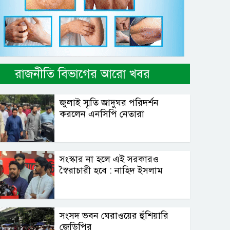
রাজনীতি বিভাগের আরো খবর
জুলাই স্মৃতি জাদুঘর পরিদর্শন
করলেন এনসিপি নেতারা
সংস্কার না হলে এই সরকারও
স্বৈরাচারী হবে : নাহিদ ইসলাম
সংসদ ভবন ঘেরাওয়ের হুঁশিয়ারি
জেডিপির