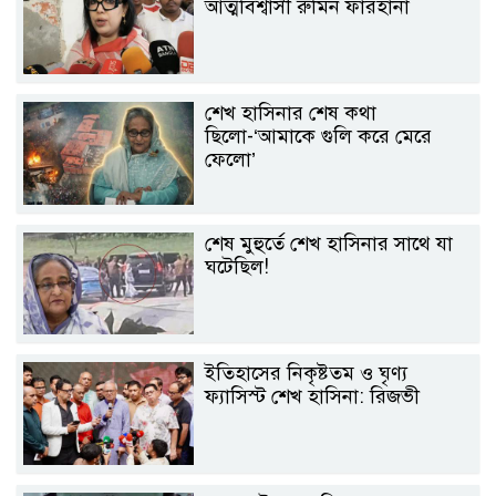
আত্মবিশ্বাসী রুমিন ফারহানা
শেখ হাসিনার শেষ কথা
ছিলো-‘আমাকে গুলি করে মেরে
ফেলো’
শেষ মুহুর্তে শেখ হাসিনার সাথে যা
ঘটেছিল!
ইতিহাসের নিকৃষ্টতম ও ঘৃণ্য
ফ্যাসিস্ট শেখ হাসিনা: রিজভী