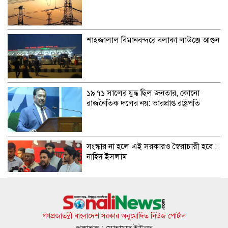
শাহজালাল বিমানবন্দরে বলাকা লাউঞ্জে আগুন
১৯৭১ সালের যুদ্ধ ছিল জনতার, কোনো
রাজনৈতিক দলের নয়: ভারপ্রাপ্ত রাষ্ট্রপতি
সংস্কার না হলে এই সরকারও স্বৈরাচারী হবে :
নাহিদ ইসলাম
এসএসসির ফলাফল জানা যাবে ৩ উপায়ে
গণপ্রজাতন্ত্রী বাংলাদেশ সরকার অনুমোদিত নিউজ পোর্টাল