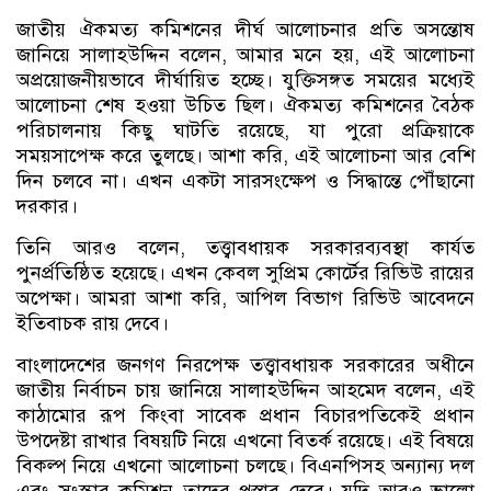
জাতীয় ঐকমত্য কমিশনের দীর্ঘ আলোচনার প্রতি অসন্তোষ
জানিয়ে সালাহউদ্দিন বলেন, আমার মনে হয়, এই আলোচনা
অপ্রয়োজনীয়ভাবে দীর্ঘায়িত হচ্ছে। যুক্তিসঙ্গত সময়ের মধ্যেই
আলোচনা শেষ হওয়া উচিত ছিল। ঐকমত্য কমিশনের বৈঠক
পরিচালনায় কিছু ঘাটতি রয়েছে, যা পুরো প্রক্রিয়াকে
সময়সাপেক্ষ করে তুলছে। আশা করি, এই আলোচনা আর বেশি
দিন চলবে না। এখন একটা সারসংক্ষেপ ও সিদ্ধান্তে পৌঁছানো
দরকার।
তিনি আরও বলেন, তত্ত্বাবধায়ক সরকারব্যবস্থা কার্যত
পুনর্প্রতিষ্ঠিত হয়েছে। এখন কেবল সুপ্রিম কোর্টের রিভিউ রায়ের
অপেক্ষা। আমরা আশা করি, আপিল বিভাগ রিভিউ আবেদনে
ইতিবাচক রায় দেবে।
বাংলাদেশের জনগণ নিরপেক্ষ তত্ত্বাবধায়ক সরকারের অধীনে
জাতীয় নির্বাচন চায় জানিয়ে সালাহউদ্দিন আহমেদ বলেন, এই
কাঠামোর রূপ কিংবা সাবেক প্রধান বিচারপতিকেই প্রধান
উপদেষ্টা রাখার বিষয়টি নিয়ে এখনো বিতর্ক রয়েছে। এই বিষয়ে
বিকল্প নিয়ে এখনো আলোচনা চলছে। বিএনপিসহ অন্যান্য দল
এবং সংস্কার কমিশন তাদের প্রস্তাব দেবে। যদি আরও ভালো