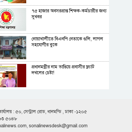
৭৫ হাজার অবসরপ্রাপ্ত শিক্ষক-কর্মচারীর জন্য
সুখবর
নোয়াখালীতে বিএনপি নেতাকে গুলি, লাগল
সহযোগীর বুকে
প্রধানমন্ত্রীর নাম ভাঙিয়ে প্রবাসীর ফ্ল্যাট
দখলের চেষ্টা!
‘খাই খাই’ বন্ধ করুন, নেতাকর্মীদের কড়া
বার্তা বিএনপি এমপির
কার্যালয় : ৫০, সেন্ট্রাল রোড, ধানমন্ডি , ঢাকা -১২০৫
৬৩ ৫০৪৮
নারায়ণগঞ্জে আগুনে একই পরিবারের তিন
nalinews.com
,
sonalinewsdesk@gmail.com
সদস্য দগ্ধ