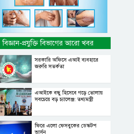
বিজ্ঞান-প্রযুক্তি বিভাগের আরো খবর
সরকারি অফিসে এআই ব্যবহারে
জরুরি সতর্কতা
এআইকে বন্ধু হিসেবে গড়ে তোলায়
সবচেয়ে বড় চ্যালেঞ্জ: তথ্যমন্ত্রী
ফিরে এলো ফেসবুকের ডেস্কটপ
ভার্সন