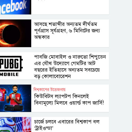
আসছে শতাব্দীর অন্যতম দীর্ঘতম
পূর্ণগ্রাস সূর্যগ্রহণ, ৬ মিনিটের জন্য
অন্ধকার
পাবজি মোবাইল ও নারুতো শিপুডেন
এর যৌথ উদ্যোগে গেমটির আট
বছরের ইতিহাসে অন্যতম সবচেয়ে
বড় কোলাবোরেশন
বিশ্বকাপের উত্তেজনায়
কিউবিটস ল্যাপটপ কিনলেই
বিনামূল্যে মিলবে ওয়ার্ল্ড কাপ জার্সি!
চার্জে চলবে এবারের বিশ্বকাপ বল
‘ট্রাইওন্ডা’