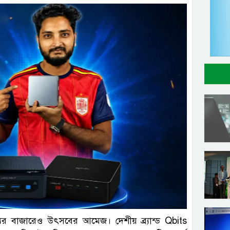
ল ছবি
যের বাজারেও উৎসবের আমেজ। দেশীয় ব্র্যান্ড Qbits