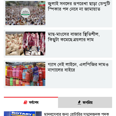
জুলাই সনদের রূপরেখা ছাড়া ডেপুটি
স্পিকার পদ নেবে না জামায়াত
মাছ-মাংসের বাজার স্থিতিশীল,
কিছুটা কমেছে ব্রয়লার দাম
গ্যাস নেই লাইনে, এলপিজির দামও
নাগালের বাইরে
সর্বশেষ
জনপ্রিয়
মানবসেবার জন্য রোটারির সম্মানজনক পদক