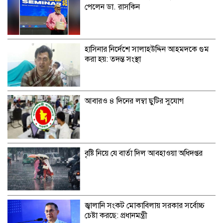
পেলেন ডা. রাসকিন
হাসিনার নির্দেশে সালাহউদ্দিন আহমদকে গুম
করা হয়: তদন্ত সংস্থা
আবারও ৪ দিনের লম্বা ছুটির সুযোগ
বৃষ্টি নিয়ে যে বার্তা দিল আবহাওয়া অধিদপ্তর
জ্বালানি সংকট মোকাবিলায় সরকার সর্বোচ্চ
চেষ্টা করছে: প্রধানমন্ত্রী