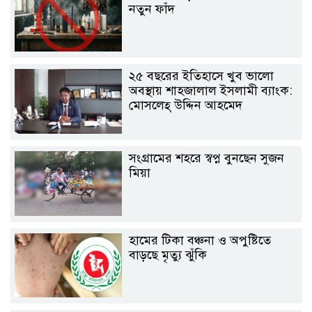
নতুন ফাঁদ
২৫ বছরের ইতিহাসে খুব ভালো
অবস্থায় শাহজালাল ইসলামী ব্যাংক:
মোসলেহ্ উদ্দিন আহমেদ
সংগ্রামের শহরে স্বপ্ন বুনছেন সুজন
মিয়া
হামের টিকা বঞ্চনা ও অপুষ্টিতে
বাড়ছে মৃত্যু ঝুঁকি