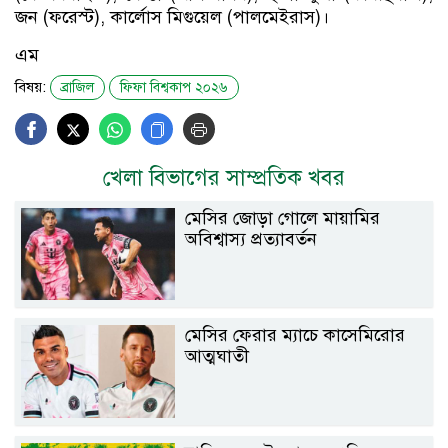
জন (ফরেস্ট), কার্লোস মিগুয়েল (পালমেইরাস)।
এম
বিষয়:
ব্রাজিল
ফিফা বিশ্বকাপ ২০২৬
খেলা বিভাগের সাম্প্রতিক খবর
মেসির জোড়া গোলে মায়ামির
অবিশ্বাস্য প্রত্যাবর্তন
মেসির ফেরার ম্যাচে কাসেমিরোর
আত্মঘাতী