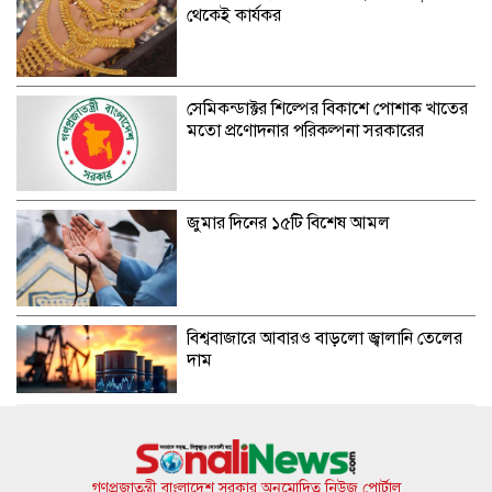
থেকেই কার্যকর
সেমিকন্ডাক্টর শিল্পের বিকাশে পোশাক খাতের
মতো প্রণোদনার পরিকল্পনা সরকারের
জুমার দিনের ১৫টি বিশেষ আমল
বিশ্ববাজারে আবারও বাড়লো জ্বালানি তেলের
দাম
সাতসকালে বাসচাপায় ৬ দিনজন নিহত
গণপ্রজাতন্ত্রী বাংলাদেশ সরকার অনুমোদিত নিউজ পোর্টাল