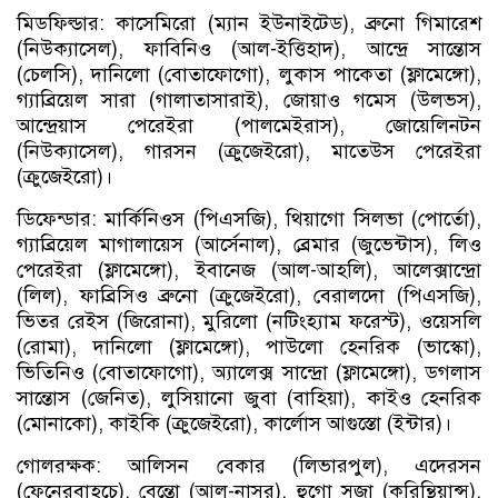
মিডফিল্ডার: কাসেমিরো (ম্যান ইউনাইটেড), ব্রুনো গিমারেশ
(নিউক্যাসেল), ফাবিনিও (আল-ইত্তিহাদ), আন্দ্রে সান্তোস
(চেলসি), দানিলো (বোতাফোগো), লুকাস পাকেতা (ফ্লামেঙ্গো),
গ্যাব্রিয়েল সারা (গালাতাসারাই), জোয়াও গমেস (উলভস),
আন্দ্রেয়াস পেরেইরা (পালমেইরাস), জোয়েলিনটন
(নিউক্যাসেল), গারসন (ক্রুজেইরো), মাতেউস পেরেইরা
(ক্রুজেইরো)।
ডিফেন্ডার: মার্কিনিওস (পিএসজি), থিয়াগো সিলভা (পোর্তো),
গ্যাব্রিয়েল মাগালায়েস (আর্সেনাল), ব্রেমার (জুভেন্টাস), লিও
পেরেইরা (ফ্লামেঙ্গো), ইবানেজ (আল-আহলি), আলেক্সান্দ্রো
(লিল), ফাব্রিসিও ব্রুনো (ক্রুজেইরো), বেরালদো (পিএসজি),
ভিতর রেইস (জিরোনা), মুরিলো (নটিংহ্যাম ফরেস্ট), ওয়েসলি
(রোমা), দানিলো (ফ্লামেঙ্গো), পাউলো হেনরিক (ভাস্কো),
ভিতিনিও (বোতাফোগো), অ্যালেক্স সান্দ্রো (ফ্লামেঙ্গো), ডগলাস
সান্তোস (জেনিত), লুসিয়ানো জুবা (বাহিয়া), কাইও হেনরিক
(মোনাকো), কাইকি (ক্রুজেইরো), কার্লোস আগুস্তো (ইন্টার)।
গোলরক্ষক: আলিসন বেকার (লিভারপুল), এদেরসন
(ফেনেরবাহচে), বেন্তো (আল-নাসর), হুগো সুজা (করিন্থিয়ান্স),