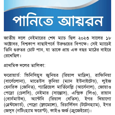
জাতীয় দলে নেইমারের শেষ ম্যাচ ছিল ২০২৩ সালের ১৮
অক্টোবর, বিশ্বকাপ বাছাইপর্বে উরুগুয়ের বিপক্ষে। সেই ম্যাচেই
তিনি গুরুতর চোট পান, যা তাকে প্রায় এক বছর মাঠের বাইরে
রেখেছিল।
প্রাথমিক দলের তালিকা:
ফরোয়ার্ড: ভিনিসিয়ুস জুনিয়র (রিয়াল মাদ্রিদ), রাফিনিয়া
(বার্সেলোনা), মাতেউস কুনিয়া (ম্যান ইউনাইটেড), লুইজ
হেনরিক (জেনিত), গ্যাব্রিয়েল মার্তিনেল্লি (আর্সেনাল), জোয়াও
পেদ্রো (চেলসি), নেইমার (সান্তোস), এন্দ্রিক (লিও), রায়ান
(বোর্নমাউথ), অ্যান্টনি (রিয়াল বেতিস), ইগর থিয়াগো
(ব্রেন্টফোর্ড), পেদ্রো (ফ্লামেঙ্গো), রিচার্লিসন (টটেনহ্যাম), ইগর
জেসুস (নটিংহ্যাম ফরেস্ট), কাইও জর্জ (ক্রুজেইরো)।