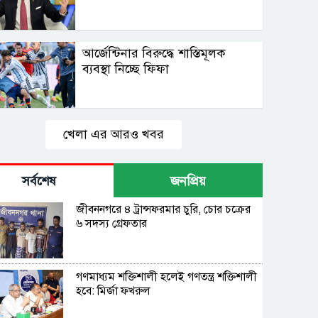
আর্জেন্টিনার বিরুদ্ধে শাস্তিমূলক
ব্যবস্থা নিচ্ছে ফিফা
খেলা এর আরও খবর
সর্বশেষ
জনপ্রিয়
জীবননগরে ৪ ট্রান্সফরমার চুরি, চোর চক্রের
৬ সদস্য গ্রেফতার
গণমাধ্যম শক্তিশালী হলেই গণতন্ত্র শক্তিশালী
হবে: মির্জা ফখরুল