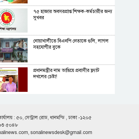
৭৫ হাজার অবসরপ্রাপ্ত শিক্ষক-কর্মচারীর জন্য
সুখবর
নোয়াখালীতে বিএনপি নেতাকে গুলি, লাগল
সহযোগীর বুকে
প্রধানমন্ত্রীর নাম ভাঙিয়ে প্রবাসীর ফ্ল্যাট
দখলের চেষ্টা!
‘খাই খাই’ বন্ধ করুন, নেতাকর্মীদের কড়া
বার্তা বিএনপি এমপির
কার্যালয় : ৫০, সেন্ট্রাল রোড, ধানমন্ডি , ঢাকা -১২০৫
৬৩ ৫০৪৮
নারায়ণগঞ্জে আগুনে একই পরিবারের তিন
nalinews.com
,
sonalinewsdesk@gmail.com
সদস্য দগ্ধ