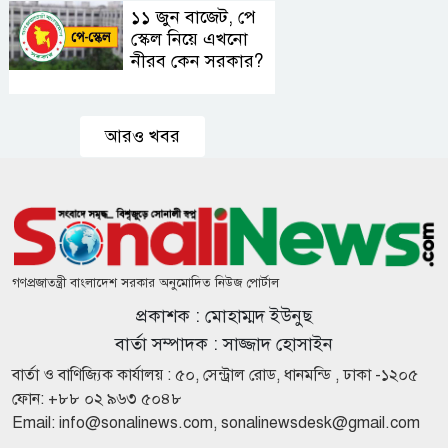
১১ জুন বাজেট, পে
সালমান শাহ
স্কেল নিয়ে এখনো
হত্যা মামলায়
গ্রেফতার ডন
নীরব কেন সরকার?
স্থানীয়
নির্বাচনে মোট
আরও খবর
ভোটার ১২
কোটি ৮৬ লাখ
ঢাকায়
পৌঁছেছে
বিমানের সেই
ফ্লাইট
গণপ্রজাতন্ত্রী বাংলাদেশ সরকার অনুমোদিত নিউজ পোর্টাল
জীবননগর
প্রকাশক : মোহাম্মদ ইউনুছ
সীমান্তে
পুশইনের
বার্তা সম্পাদক : সাজ্জাদ হোসাইন
চেষ্টা, প্রতিহত
বার্তা ও বাণিজ্যিক কার্যালয় : ৫০, সেন্ট্রাল রোড, ধানমন্ডি , ঢাকা -১২০৫
করল বিজিবি
১১ দলীয়
ফোন: +৮৮ ০২ ৯৬৩ ৫০৪৮
ঐক্যের
Email:
info@sonalinews.com
,
sonalinewsdesk@gmail.com
রাষ্ট্রপতি প্রার্থী