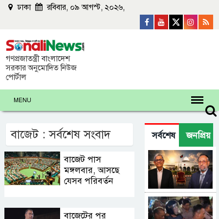
ঢাকা
রবিবার, ০৯ আগস্ট, ২০২৬,
গণপ্রজাতন্ত্রী বাংলাদেশ
সরকার অনুমোদিত নিউজ
পোর্টাল
MENU
বাজেট : সর্বশেষ সংবাদ
সর্বশেষ
জনপ্রিয়
নতুন রাষ্ট্রপতি
বাজেট পাস
মির্জা ফখরুল
মঙ্গলবার, আসছে
নাকি কর্নেল
যেসব পরিবর্তন
অলি?
ডনকে
কারাগারে
বাজেটের পর