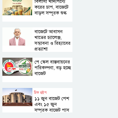
বিলাসী খাদ্যপণ্যে
গিয়ে সাবেক
করের চাপ, বাজেটে
কৃষক দল
বাড়ল সম্পূরক শুল্ক
নেতা আটক
বিদেশ ভ্রমণের
প্যাকেজ
বাজেটে আবাসন
টাকায় বিক্রির
খাতের চ্যালেঞ্জ,
সুযোগ ট্যুর
সম্ভাবনা ও রিহ্যাবের
অপারেটরদের
পোশাকের
প্রত্যাশা
কাঁচামাল
আমদানিতে
পে স্কেল বাস্তবায়নের
৩০ শতাংশ
পরিকল্পনা, বড় হচ্ছে
মূল্য
ইয়াবাসহ
বাজেট
সংযোজন শর্ত
জুলাই যোদ্ধা
পুনর্বহালের
আটক
দাবি
চিফ হুইপ
হাম উপসর্গে
১১ জুন বাজেট পেশ
প্রাণ গেল
এবং ১৫ জুন
আরও ৬ শিশুর
সম্পূরক বাজেট পাস