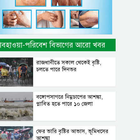
বহাওয়া-পরিবেশ বিভাগের আরো খবর
রাজধানীতে সকাল থেকেই বৃষ্টি,
চলতে পারে দিনভর
বঙ্গোপসাগরে নিম্নচাপের আশঙ্কা,
প্লাবিত হতে পারে ১০ জেলা
ফের ভারি বৃষ্টির আভাস, ভূমিধসের
আশঙ্কা