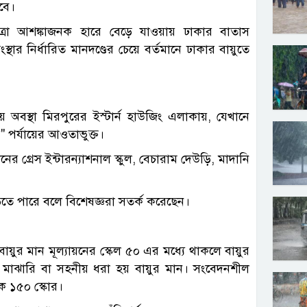
েবে।
াত্রা আশঙ্কাজনক হারে বেড়ে যাওয়ায় ঢাকার বাতাস
য সংস্থার নির্ধারিত মানদণ্ডের চেয়ে বর্তমানে ঢাকার বায়ুতে
 অবস্থা মিরপুরের ইস্টার্ন হাউজিং এলাকায়, যেখানে
" পর্যায়ের আওতাভুক্ত।
 গ্রেস ইন্টারন্যাশনাল স্কুল, বেচারাম দেউড়ি, মাদানি
বাড়তে পারে বলে বিশেষজ্ঞরা সতর্ক করেছেন।
ুর মান মূল্যায়নের স্কেল ৫০ এর মধ্যে থাকলে বায়ুর
মাঝারি বা সহনীয় ধরা হয় বায়ুর মান। সংবেদনশীল
কে ১৫০ স্কোর।