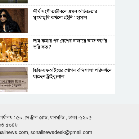
দীর্ঘ সংগীতজীবনে এমন অভিজ্ঞতার
মুখোমুখি কখনো হইনি : হাসান
দাম কমার পর দেশের বাজারে আজ স্বর্ণের
ভরি কত?
ডিজিএফআইয়ের গোপন বন্দিশালা পরিদর্শনে
যাচ্ছেন ট্রাইব্যুনাল
ঢাকা-টরেন্টো ফ্লাইট নিয়ে বিমানের নতুন
নির্দেশনা
কার্যালয় : ৫০, সেন্ট্রাল রোড, ধানমন্ডি , ঢাকা -১২০৫
৬৩ ৫০৪৮
রাজধানীতে সকাল থেকেই বৃষ্টি, চলতে পারে
nalinews.com
,
sonalinewsdesk@gmail.com
দিনভর