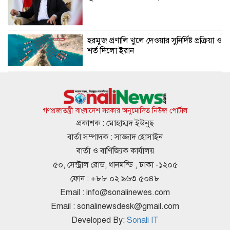
হরমুজ প্রণালি খুলে দেওয়ার সুনির্দিষ্ট প্রক্রিয়া ও
শর্ত দিলো ইরান
কওমি শিক্ষার্থীদের বাদ দিয়ে দেশের উন্নয়ন
সম্ভব নয়: ড. আহমদ আবদুল কাদের
গণপ্রজাতন্ত্রী বাংলাদেশ সরকার অনুমোদিত নিউজ পোর্টাল
প্রকাশক : মোহাম্মদ ইউনুছ
বার্তা সম্পাদক : সাজ্জাদ হোসাইন
পে স্কেলের প্রজ্ঞাপন জারি, প্রত্যাশা নিয়ে যা
বার্তা ও বাণিজ্যিক কার্যালয়
জানা যাচ্ছে
৫০, সেন্ট্রাল রোড, ধানমন্ডি , ঢাকা -১২০৫
ফোন : +৮৮ ০২ ৯৬৩ ৫০৪৮
Email :
info@sonalinewes.com
আত্মঘাতী বোমা হামলায় মেসিকে উড়িয়ে
Email :
sonalinewsdesk@gmail.com
দেওয়ার হুমকি
Developed By:
Sonali IT