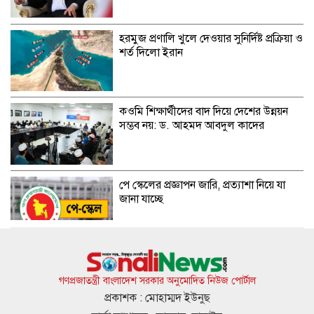
হরমুজ প্রণালি খুলে দেওয়ার সুনির্দিষ্ট প্রক্রিয়া ও
শর্ত দিলো ইরান
কওমি শিক্ষার্থীদের বাদ দিয়ে দেশের উন্নয়ন
সম্ভব নয়: ড. আহমদ আবদুল কাদের
পে স্কেলের প্রজ্ঞাপন জারি, প্রত্যাশা নিয়ে যা
জানা যাচ্ছে
আত্মঘাতী বোমা হামলায় মেসিকে উড়িয়ে
দেওয়ার হুমকি
গণপ্রজাতন্ত্রী বাংলাদেশ সরকার অনুমোদিত নিউজ পোর্টাল
প্রকাশক : মোহাম্মদ ইউনুছ