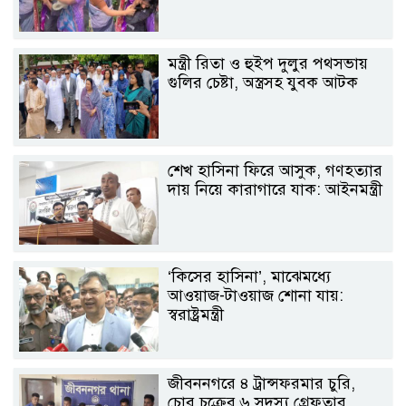
মন্ত্রী রিতা ও হুইপ দুলুর পথসভায়
গুলির চেষ্টা, অস্ত্রসহ যুবক আটক
শেখ হাসিনা ফিরে আসুক, গণহত্যার
দায় নিয়ে কারাগারে যাক: আইনমন্ত্রী
‘কিসের হাসিনা’, মাঝেমধ্যে
আওয়াজ-টাওয়াজ শোনা যায়:
স্বরাষ্ট্রমন্ত্রী
জীবননগরে ৪ ট্রান্সফরমার চুরি,
চোর চক্রের ৬ সদস্য গ্রেফতার