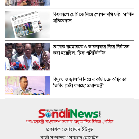
বিশ্বকাপে মেসিকে নিয়ে গোপন নথি ফাঁস মার্কিন
প্রতিবেদনে
তারেক রহমানকেও আয়নাঘরে নিয়ে নির্যাতন
করা হয়েছিল: চিফ প্রসিকিউটর
বিদ্যুৎ ও জ্বালানি নিয়ে একটি চক্র অস্থিরতা
তৈরির চেষ্টা করছে: প্রধানমন্ত্রী
গ্রিসের উপকূলে ২০২ অভিবাসী উদ্ধার,
অর্ধশতাধিক বাংলাদেশি
গণপ্রজাতন্ত্রী বাংলাদেশ সরকার অনুমোদিত নিউজ পোর্টাল
প্রকাশক : মোহাম্মদ ইউনুছ
বার্তা সম্পাদক : সাজ্জাদ হোসাইন