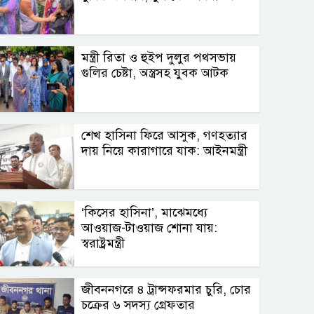
মন্ত্রী রিতা ও হুইপ দুলুর পথসভায়
গুলির চেষ্টা, অস্ত্রসহ যুবক আটক
শেখ হাসিনা ফিরে আসুক, গণহত্যার
দায় নিয়ে কারাগারে যাক: আইনমন্ত্রী
‘কিসের হাসিনা’, মাঝেমধ্যে
আওয়াজ-টাওয়াজ শোনা যায়:
স্বরাষ্ট্রমন্ত্রী
জীবননগরে ৪ ট্রান্সফরমার চুরি, চোর
চক্রের ৬ সদস্য গ্রেফতার