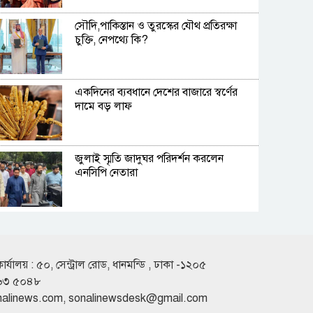
সৌদি,পাকিস্তান ও তুরস্কের যৌথ প্রতিরক্ষা
চুক্তি, নেপথ্যে কি?
একদিনের ব্যবধানে দেশের বাজারে স্বর্ণের
দামে বড় লাফ
জুলাই স্মৃতি জাদুঘর পরিদর্শন করলেন
এনসিপি নেতারা
অস্ট্রেলিয়ার তৃতীয় সারির দলের কাছে ইনিংস
ব্যবধানে হারল বাংলাদেশ
কার্যালয় : ৫০, সেন্ট্রাল রোড, ধানমন্ডি , ঢাকা -১২০৫
৬৩ ৫০৪৮
দীর্ঘ সংগীতজীবনে এমন অভিজ্ঞতার
nalinews.com
,
sonalinewsdesk@gmail.com
মুখোমুখি কখনো হইনি : হাসান