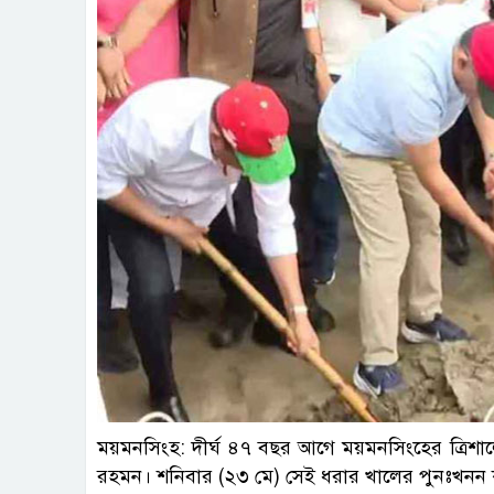
ছবি : প
ময়মনসিংহ: দীর্ঘ ৪৭ বছর আগে ময়মনসিংহের ত্রিশাল
রহমন। শনিবার (২৩ মে) সেই ধরার খালের পুনঃখনন কার্