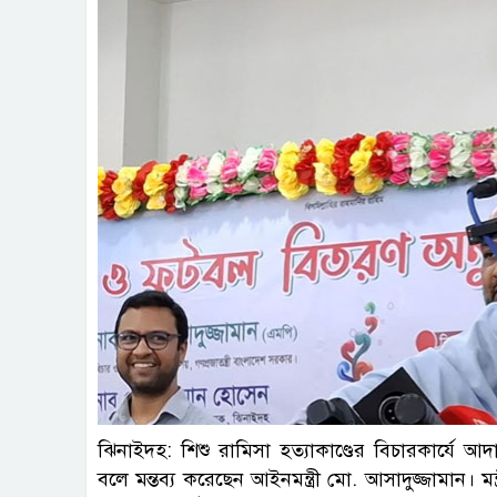
ছবি : প
ঝিনাইদহ: শিশু রামিসা হত্যাকাণ্ডের বিচারকার্যে আদ
বলে মন্তব্য করেছেন আইনমন্ত্রী মো. আসাদুজ্জামান। ম