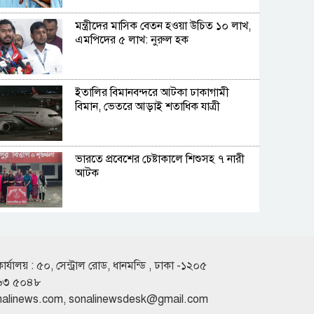
মন্ত্রীদের মাসিক বেতন হওয়া উচিত ১০ লাখ,
এমপিদের ৫ লাখ: নুরুল হক
ইতালির বিমানবন্দরে আটকা ঢাকাগামী
বিমান, ভেতরে আড়াই শতাধিক যাত্রী
ভারতে প্রবেশের চেষ্টাকালে শিশুসহ ৭ নারী
আটক
কুপ্রস্তাবে রাজি না হওয়ায় তরুণীকে চুরির
অপবাদ, চুল কেটে নির্যাতন
কার্যালয় : ৫০, সেন্ট্রাল রোড, ধানমন্ডি , ঢাকা -১২০৫
৬৩ ৫০৪৮
সাকিবের দেশে ফেরার কোনো সুযোগ নেই:
nalinews.com
,
sonalinewsdesk@gmail.com
ক্রীড়া প্রতিমন্ত্রী