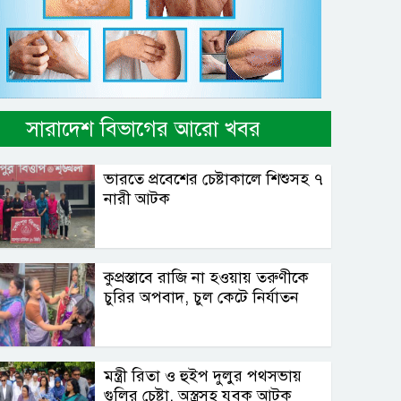
সারাদেশ বিভাগের আরো খবর
ভারতে প্রবেশের চেষ্টাকালে শিশুসহ ৭
নারী আটক
কুপ্রস্তাবে রাজি না হওয়ায় তরুণীকে
চুরির অপবাদ, চুল কেটে নির্যাতন
মন্ত্রী রিতা ও হুইপ দুলুর পথসভায়
গুলির চেষ্টা, অস্ত্রসহ যুবক আটক