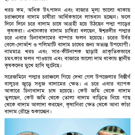
খরচ কম, অধিক উৎপাদন এবং বাজার মূল্য ভালো থাকায়
চরাঞ্চলের বাদাম চাষীরা আর্থিকভাবে লাভবান হচ্ছেন। ফলে
দিনে দিনে চরে বাদাম চাষে আগ্রহী হয়ে উঠছেন পদ্মা পাড়ের
কৃষকরা। এখানকার বাদাম চাষিরা বলছেন, ঈশ্বরদীর পদ্মার
চরে এবার চিনাবাদামের বাম্পার ফলন হয়েছে। চরের উর্বর
বেলে-দোআঁশ ও পলিমাটি বাদাম চাষের জন্য অত্যন্ত উপযোগী।
নামমাত্র খরচ এবং সার-কীটনাশক ছাড়াই প্রাকৃতিকভাবে
চমৎকার ফলন পাওয়ায় এবং বাজারে ভালো দাম থাকায় স্থানীয়
কৃষকদের মুখে হাসি ফুটেছে।
সরেজমিনে পদ্মার চরাঞ্চলে গিয়ে দেখা গেল উপজেলার বিস্তীর্ণ
বালুচর জুড়ে সবুজ বাদামের ক্ষেত। এ চরে এবার ব্যাপক
আকারে চিনাবাদাম চাষ হয়েছে। কেউ জমি থেকে বাদাম
তুলছেন, কেউ জমি থেকে তোলা বাদাম বাড়িতে নিয়ে গাছ
থেকে বাদাম আলাদা করছেন, কৃষানিরা ক্ষেত থেকে আনা কাঁচা
বাদাম রৌদ্রে শুকাচ্ছেন।