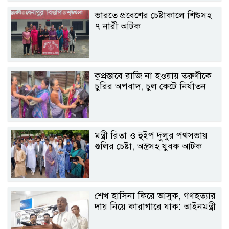
ভারতে প্রবেশের চেষ্টাকালে শিশুসহ
৭ নারী আটক
কুপ্রস্তাবে রাজি না হওয়ায় তরুণীকে
চুরির অপবাদ, চুল কেটে নির্যাতন
মন্ত্রী রিতা ও হুইপ দুলুর পথসভায়
গুলির চেষ্টা, অস্ত্রসহ যুবক আটক
শেখ হাসিনা ফিরে আসুক, গণহত্যার
দায় নিয়ে কারাগারে যাক: আইনমন্ত্রী