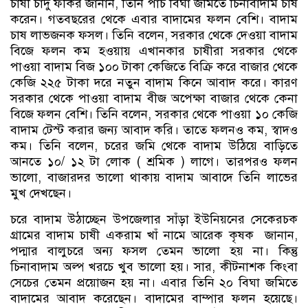
চাষী চাঁদু ফকির জানান, তিনি পাঁচ বিঘা জমিতে চিনাবাদাম চাষ
করেন। গতবছরের থেকে এবার বাদামের ফলন বেশি। বাদাম
চাষ লাভজনক ফসল। তিনি বলেন, সরকার থেকে দেওয়া বাদাম
বিজে ফলন কম হওয়ায় এখানকার চাষীরা সরকার থেকে
পাওয়া বাদাম বিজ ১০০ টাকা কেজিতে বিক্রি করে বাজার থেকে
কেজি ২২৫ টাকা দরে নতুন বাদাম কিনে আবাদ করে। কারণ
সরকার থেকে পাওয়া বাদাম বীজ অপেক্ষা বাজার থেকে কেনা
বিজে ফলন বেশি। তিনি বলেন, সরকার থেকে পাওয়া ১০ কেজি
বাদাম টেস্ট করার জন্য আবাদ করি। তাতে ফলনও কম, স্বাদও
কম। তিনি বলেন, চরের জমি থেকে বাদাম উঠিয়ে বাড়িতে
আনতে ১০/ ১২ টা লোক ( শ্রমিক ) লাগে। তারপরও ফলন
ভালো, বাজারদর ভালো থাকায় বাদাম আবাদে তিনি লাভের
মুখ দেখছেন।
চরে বাদাম উঠাচ্ছেন উপজেলার সাঁড়া ইউনিয়নের সেকেরচক
গ্রামের বাদাম চাষী একরাম খাঁ নামে আরেক কৃষক জানান,
পদ্মার বালুচরে অন্য ফসল তেমন ভালো হয় না। কিন্তু
চিনাবাদাম অল্প খরচে খুব ভালো হয়। সার, কীটনাশক কিংবা
সেচের তেমন প্রয়োজন হয় না। এবার তিনি ২০ বিঘা জমিতে
বাদামের আবাদ করেছেন। বাদামের বাম্পার ফলন হয়েছে।