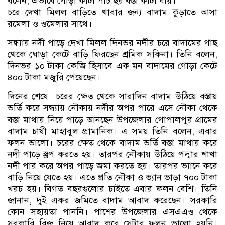
বলেন, এভাবে গোড়া কাটা পাঁচ ছয় বস্তা কাটা যায়।
চরে দেখা মিলল বাড়িতে খাবার জন্য বাদাম কুড়াতে আসা
রমেলা ও ওমেলার সাথে।
সন্ধ্যায় নদী পাড়ে দেখা মিলল দিনভর নদীর চরে বাদামের গাছ
থেকে ঘোড়া কেটে বাড়ি ফিরছেন শ্রমিক সকিনা। তিনি বলেন,
দিনভর ১০ টাকা কেজি হিসাবে এক মন বাদামের গোড়া কেটে
৪০০ টাকা মজুরি পেয়েছেন।
দিনের শেষে চরের ক্ষেত থেকে সারাদিন বাদাম উঠিয়ে বস্তায়
ভর্তি করে সন্ধ্যায় নৌকায় নদীর অপর পারে এসে নৌকা থেকে
বস্তা মাথায় নিয়ে পাড়ে আনছেন উপজেলার গোপালপুর গ্রামের
বাদাম চাষী মাহাবুল প্রামানিক। এ সময় তিনি বলেন, এবার
ফলন ভালো। চরের ক্ষেত থেকে বাদাম ভর্তি বস্তা মাথায় করে
নদী পাড়ে স্তুপ করতে হয়। তারপর নৌকায় উঠিয়ে পদ্মার শাখা
নদী পার করে অপর পাড়ে জমা করতে হয়। তারপর ভ্যানে করে
বাড়ি নিয়ে যেতে হয়। এতে প্রতি নৌকা ও ভ্যান ভাড়া ৭০০ টাকা
খরচ হয়। বিগত বছরগুলোর চাইতে এবার ফলন বেশি। তিনি
জানান, দুই একর জমিতে বাদাম আবাদ করেছেন। সরকারি
কোন সহায়তা পাননি। পাশের উপজেলার এসএএও থেকে
সরকারি বিজ নিয়ে আবাদ করে সেটার ফলন ভালো হয়নি।