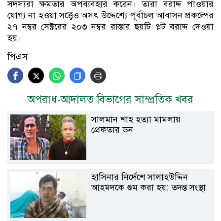
সদস্যরা ক্ষমতার অপব্যবহার করেন। তারা বরাদ্দ পাওয়ার
যোগ্য না হওয়া সত্ত্বেও অসৎ উদ্দেশ্যে পূর্বাচল আবাসন প্রকল্পের
২৭ নম্বর সেক্টরের ২০৩ নম্বর রাস্তার ছয়টি প্লট বরাদ্দ দেওয়া
হয়।
পিএস
অপরাধ-আদালত বিভাগের সাম্প্রতিক খবর
সালমান শাহ হত্যা মামলায়
গ্রেফতার ডন
হাসিনার নির্দেশে সালাহউদ্দিন
আহমদকে গুম করা হয়: তদন্ত সংস্থা