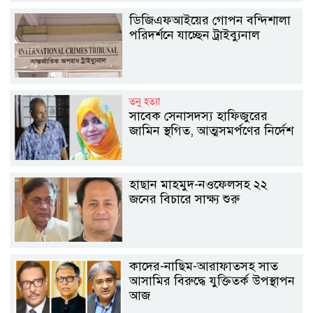
ডিজিএফআইয়ের গোপন বন্দিশালা
পরিদর্শনে যাচ্ছেন ট্রাইব্যুনাল
তনু হত্যা
সাবেক সেনাসদস্য হাফিজুরের
জামিন স্থগিত, আত্মসমর্পণের নির্দেশ
হাছান মাহমুদ-নওফেলসহ ২২
জনের বিচারে সাক্ষ্য শুরু
কাদের-নাছিম-আরাফাতসহ সাত
আসামির বিরুদ্ধে যুক্তিতর্ক উপস্থাপন
আজ