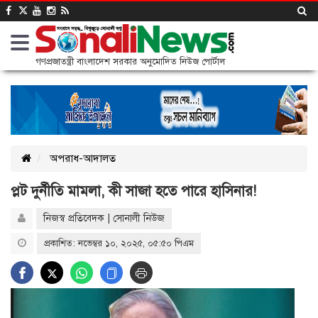
গণপ্রজাতন্ত্রী বাংলাদেশ সরকার অনুমোদিত নিউজ পোর্টাল
অপরাধ-আদালত
প্লট দুর্নীতি মামলা, কী সাজা হতে পারে হাসিনার!
নিজস্ব প্রতিবেদক | সোনালী নিউজ
প্রকাশিত: নভেম্বর ১০, ২০২৫, ০৫:৫০ পিএম