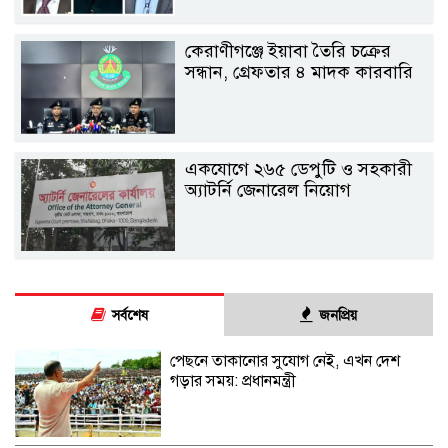
কেরাণীগঞ্জে ইয়াবা তৈরি চক্রের
সন্ধান, গ্রেফতার ৪ মাদক কারবারি
একযোগে ২৬৫ ডেপুটি ও সহকারী
অ্যাটর্নি জেনারেল নিয়োগ
সর্বশেষ
জনপ্রিয়
পেছনে তাকানোর সুযোগ নেই, এখন দেশ
গড়ার সময়: প্রধানমন্ত্রী