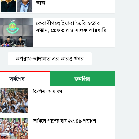
আজ
কেরাণীগঞ্জে ইয়াবা তৈরি চক্রের
সন্ধান, গ্রেফতার ৪ মাদক কারবারি
অপরাধ-আদালত এর আরও খবর
সর্বশেষ
জনপ্রিয়
জিপিএ-৫ এ ধস
দাখিলে পাশের হার ৫৫.৪৯ শতাংশ