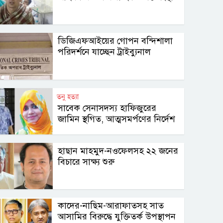
ডিজিএফআইয়ের গোপন বন্দিশালা
পরিদর্শনে যাচ্ছেন ট্রাইব্যুনাল
তনু হত্যা
সাবেক সেনাসদস্য হাফিজুরের
জামিন স্থগিত, আত্মসমর্পণের নির্দেশ
হাছান মাহমুদ-নওফেলসহ ২২ জনের
বিচারে সাক্ষ্য শুরু
কাদের-নাছিম-আরাফাতসহ সাত
আসামির বিরুদ্ধে যুক্তিতর্ক উপস্থাপন