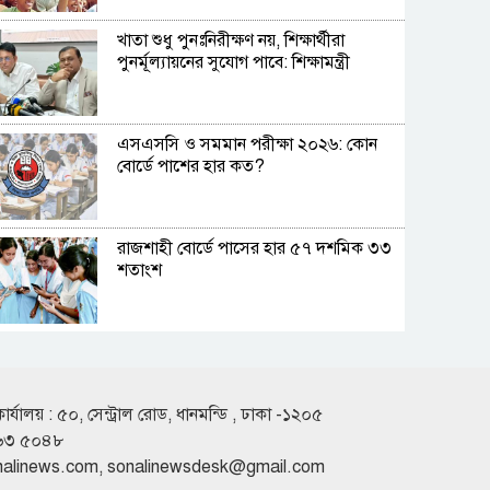
খাতা শুধু পুনঃনিরীক্ষণ নয়, শিক্ষার্থীরা
পুনর্মূল্যায়নের সুযোগ পাবে: শিক্ষামন্ত্রী
এসএসসি ও সমমান পরীক্ষা ২০২৬: কোন
বোর্ডে পাশের হার কত?
রাজশাহী বোর্ডে পাসের হার ৫৭ দশমিক ৩৩
শতাংশ
৩১২ শিক্ষাপ্রতিষ্ঠানে কেউ পাস করেনি
কার্যালয় : ৫০, সেন্ট্রাল রোড, ধানমন্ডি , ঢাকা -১২০৫
৬৩ ৫০৪৮
ঢাকা বোর্ডে পাসের হার ৭১.৬৩ শতাংশ
nalinews.com
,
sonalinewsdesk@gmail.com