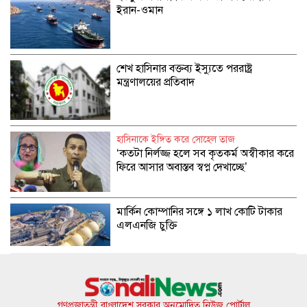
ইরান-ওমান
শেখ হাসিনার বক্তব্য ইস্যুতে পররাষ্ট্র
মন্ত্রণালয়ের প্রতিবাদ
হাসিনাকে ইঙ্গিত করে সোহেল তাজ
‍‘কতটা নির্লজ্জ হলে সব কৃতকর্ম অস্বীকার করে
ফিরে আসার অবাস্তব স্বপ্ন দেখাচ্ছে‍‍’
মার্কিন কোম্পানির সঙ্গে ১ লাখ কোটি টাকার
এলএনজি চুক্তি
সাকিব আল হাসানের বাড়িতে আগুন,
পেট্রলবোমা বিস্ফোরণ
গণপ্রজাতন্ত্রী বাংলাদেশ সরকার অনুমোদিত নিউজ পোর্টাল