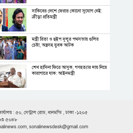
সাকিবের দেশে ফেরার কোনো সুযোগ নেই:
ক্রীড়া প্রতিমন্ত্রী
মন্ত্রী রিতা ও হুইপ দুলুর পথসভায় গুলির
চেষ্টা, অস্ত্রসহ যুবক আটক
শেখ হাসিনা ফিরে আসুক, গণহত্যার দায় নিয়ে
কারাগারে যাক: আইনমন্ত্রী
সেপ্টেম্বরে যুক্তরাষ্ট্র যাচ্ছেন প্রধানমন্ত্রী
কার্যালয় : ৫০, সেন্ট্রাল রোড, ধানমন্ডি , ঢাকা -১২০৫
৬৩ ৫০৪৮
হাসিনার বক্তব্যের সঙ্গে ভারতের সম্পর্ক নেই:
nalinews.com
,
sonalinewsdesk@gmail.com
জয়সওয়াল