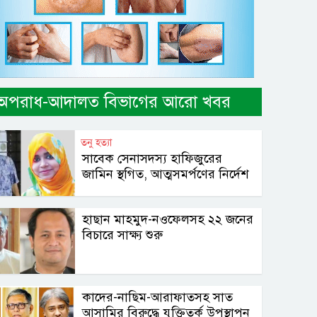
অপরাধ-আদালত বিভাগের আরো খবর
তনু হত্যা
সাবেক সেনাসদস্য হাফিজুরের
জামিন স্থগিত, আত্মসমর্পণের নির্দেশ
হাছান মাহমুদ-নওফেলসহ ২২ জনের
বিচারে সাক্ষ্য শুরু
কাদের-নাছিম-আরাফাতসহ সাত
আসামির বিরুদ্ধে যুক্তিতর্ক উপস্থাপন